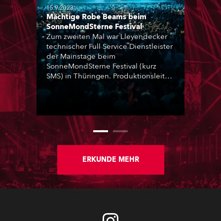
15.9.2023
Mächtige Robe Beams beim
SonneMondSterne Festival
Zum zweiten Mal war Lleyendecker
technischer Full Service Dienstleister
der Mainstage beim
SonneMondSterne Festival (kurz
SMS) in Thüringen. Produktionsleiter
Mirco Thelen setzte über 140
Scheinwerfer von Robe ein.
ERKUNDE MEHR