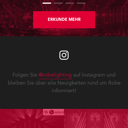
ERKUNDE MEHR
Folgen Sie
@robelighting
auf Instagram und
bleiben Sie über alle Neuigkeiten rund um Robe
informiert!