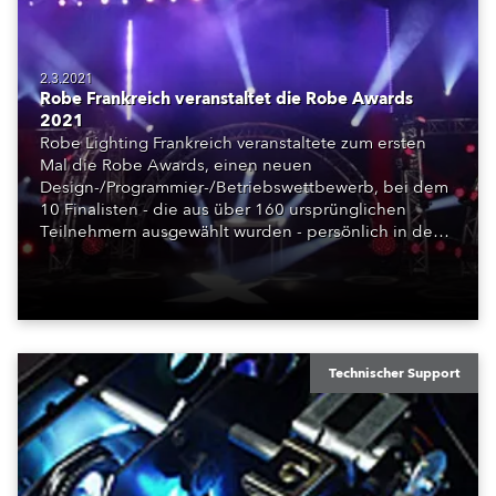
2.3.2021
Robe Frankreich veranstaltet die Robe Awards
2021
Robe Lighting Frankreich veranstaltete zum ersten
Mal die Robe Awards, einen neuen
Design-/Programmier-/Betriebswettbewerb, bei dem
10 Finalisten - die aus über 160 ursprünglichen
Teilnehmern ausgewählt wurden - persönlich in den
Les Studios de la Montjoie in der Gegend von La
Plaine St. Denis bei Paris um den Sieg antraten. Der
Wettbewerb fand auf einem Beleuchtungsrigg statt,
das nur aus Scheinwerfern von Robe bestand.
Technischer Support