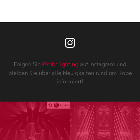
Folgen Sie
@robelighting
auf Instagram und
bleiben Sie über alle Neuigkeiten rund um Robe
informiert!