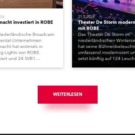
026
21.7.2026
macht investiert in ROBE
Theater De Storm moderni
mit ROBE
iederländische Broadcast-
Das Theater De Storm im
ental-Unternehmen
niederländischen Wintersw
macht hat erstmals in
hat seine Bühnenbeleuch
g Lights von ROBE
umfassend modernisiert u
tiert und 24 SVB1
setzt künftig auf 124 Leuc
chafft. Die kompakten
von ROBE. Die Installation
t-, Beam- und Wash-
wurde von Frontline Audio
nwerfer kommen unter
Vision realisiert und umfass
em in der Formel-1-
Moving Lights, Profilschein
ung „Vrooooom“ des
und Fresnel-Leuchten für d
mingdienstes Viaplay zum
WEITERLESEN
beiden Veranstaltungssäle
z.
Hauses.