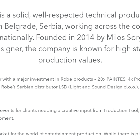
e Road
is a solid, well-respected technical prod
Belgrade, Serbia, working across the co
ng's technology SHED
nationally. Founded in 2014 by Milos Sorg
ighting
designer, the company is known for high 
ime
production values.
utschland
 with a major investment in Robe products – 20x PAINTES, 4x Pr
 Robe’s Serbian distributor LSD (Light and Sound Design d.o.o.),
PAINTE®
T1 PC™
ProMotion™
r events for clients needing a creative input from Production Pool,
ipment.
rket for the world of entertainment production. While there is plen