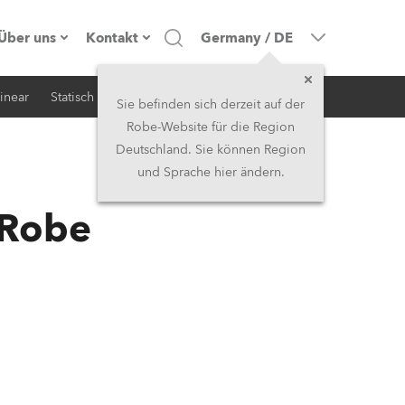
Über uns
Kontakt
Germany
/
DE
inear
Statisch
iSerie
Architektur
Firmenprofil
Hauptsitz
Sie befinden sich derzeit auf der
Robe-Website für die Region
Made in the EU
Hauptsitz & Werk
Deutschland. Sie können Region
und Sprache hier ändern.
RSS
Eigentümer
Niederlassungen
 Robe
Geschichte
Nordamerika und Karibik
Jobs
Mittlerer Osten
Kariéra (CZ)
Asien & Pazifikregion
Rechtliches
Vereinigtes Königreich und
Irland