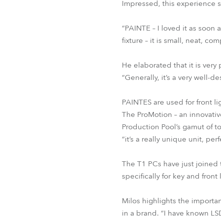
Impressed, this experience 
“PAINTE – I loved it as soon 
fixture – it is small, neat, c
He elaborated that it is ver
“Generally, it’s a very wel
PAINTES are used for front lig
The ProMotion – an innovative
Production Pool’s gamut of to
“it’s a really unique unit, per
The T1 PCs have just joined t
specifically for key and front
Milos highlights the importan
in a brand. “I have known LS