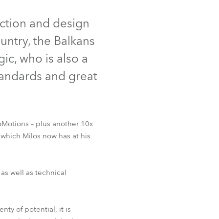
Deutschland
uction and design
untry, the Balkans
Frankreich
ic, who is also a
Tschechien und Slowakei
standards and great
Internationaler Vertrieb
Global
oMotions – plus another 10x
 which Milos now has at his
Europa
Russischsprachige Gebiete
 as well as technical
Lateinamerika
ty of potential, it is
Business Development