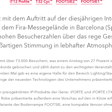
iT12 Profile™
T32 Cyc™
FOOTSIE2™
FOOTSIE1™
IP65
IP65
IP65
IP65
e Road
IP65
NEU
IP65
t mit dem Auftritt auf der diesjährigen I
ng's technology SHED
f dem Fira-Messegelände in Barcelona (S
ighting
 hohen Besucherzahlen über das rege Gesc
ßartigen Stimmung in lebhafter Atmosph
ime
utschland
 mit über 73.000 Besuchern, was einem Anstieg von 27 Prozent i
 Rekorde gebrochen und zählt damit zu den wichtigsten Veransta
sten Mal gab es eine eigene Halle für den Bereich Lighting/Sta
S
iFORTE® LTX WB
iFORTE® LTX FS
iPAINTE®
iESPRITE®
iB
ige der neuesten Technologien des Unternehmens präsentiert
iT12 Profile™
T32 Cyc™
FOOTSIE2™
FOOTSIE1™
r preisgekrönten IP-Produkte der iSerie: iFORTE und iFORTE LTX
e. Robe präsentierte außerdem eine Vorschau auf den in Kürze e
Variante der Bodenrampe FOOTSIE, eine kompakte Version ohne K