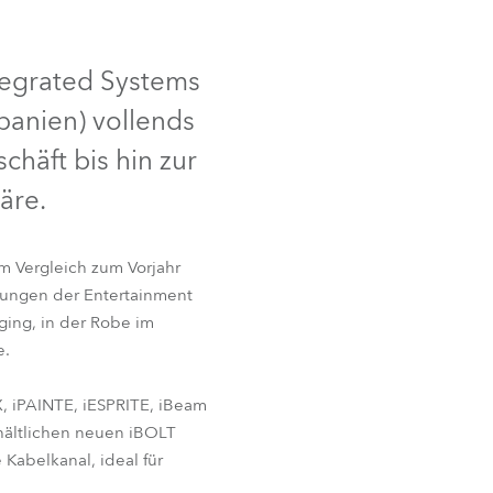
IP65
Deutschland
ntegrated Systems
Frankreich
panien) vollends
Tschechien und Slowakei
häft bis hin zur
äre.
Internationaler Vertrieb
Global
m Vergleich zum Vorjahr
ltungen der Entertainment
Europa
ging, in der Robe im
eam 350™
iTetra2™
e.
Russischsprachige Gebiete
, iPAINTE, iESPRITE, iBeam
Lateinamerika
rhältlichen neuen iBOLT
abelkanal, ideal für
Business Development