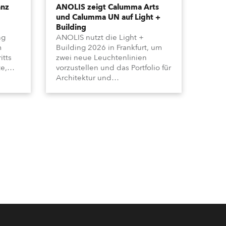
anz
ANOLIS zeigt Calumma Arts
und Calumma UN auf Light +
Building
ng
ANOLIS nutzt die Light +
m
Building 2026 in Frankfurt, um
itts
zwei neue Leuchtenlinien
e,
vorzustellen und das Portfolio für
Architektur und
h
Bauanwendungen zu erweitern.
Der Messeauftritt kombiniert
e der
Produktdemos, verschiedene
reihen
Lichtszenarien und einen
Vorführraum für eingeladene
Besucher.
e,