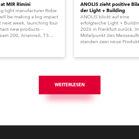
at MIR Rimini
ANOLIS zieht positive Bil
g light manufacturer Robe
der Light + Building
 will be making a big impact
ANOLIS blickt auf eine
R next week, launching four
erfolgreiche Light + Buildi
tant new products –
2026 in Frankfurt zurück. I
am 200, Arianne6, T3
Mittelpunkt des Messeauftr
le FS, and T10 MFS – on
standen zwei neue Produkt
 01, Hall A5C5, as part of
Calumma Arts in
n distributor RM
Zusammenarbeit mit Frenc
media’s large stand at the
Light sowie Calumma UN.
-day trade show, staged at
Darüber hinaus präsentiert
mini Expo Centre, Italy.
Hersteller weitere Produkt
für architektonische und
WEITERLESEN
bauliche Anwendungen,
darunter Lamari MC, Agam
Appoli und Lyrae.