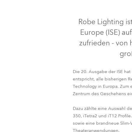
IP65
IP65
IP65
Robe On Th
IP65
Robe Lighting is
Robe lighti
Europe (ISE) au
ProMotion L
zufrieden - von
gro
Robe Marit
Avolites De
Die 20. Ausgabe der ISE hat
entspricht, alle bisherigen
Technology in Europa. Zum er
iFORTE®
iFORTE® F
Zentrum des Geschehens ein
Dazu zählte eine Auswahl de
350, iTetra2 und iT12 Profil
sowie eine brandneue Slim-
Theateranwendungen.