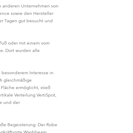
die anderen Unternehmen von
BDM
cence sowie den Hersteller
ier Tagen gut besucht und
 Fuß oder mit einem vom
e. Dort wurden alle
ch besonderem Interesse in
ch gleichmäßige
Fläche ermöglicht, stieß
ikale Verteilung VertiSpot,
e und der
roße Begeisterung. Der Robe
lagkräftigste Washbeam