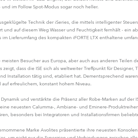
- und im Follow Spot-Modus sogar noch heller.
geklügelte Technik der iSeries, die mittels intelligenter Steue
rt und auf diesem Weg Wasser und Feuchtigkeit fernhält - ein ab
s im Lieferumfang des kompakten iFORTE LTX enthaltene umfangr
eisten Besucher aus Europa, aber auch aus anderen Teilen der
zeigt, dass die ISE sich als weltweiter Treffpunkt für Designer, T
nd Installation tätig sind, etabliert hat. Dementsprechend waren
auf erfreulichem, konstant hohem Niveau.
r Dynamik und verstärkte die Präsenz aller Robe-Marken auf der I
seine neuesten Calumma-, Ambiane- und Eminere-Produktreihen
ären, besonders bei Integratoren und Installationsfirmen belieb
rnommene Marke Avolites präsentierte ihre neuesten Konsolen 
des, um nicht nur die Synergien und Verbindungen zwischen al