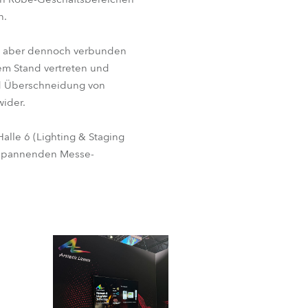
n.
en, aber dennoch verbunden
em Stand vertreten und
und Überschneidung von
wider.
alle 6 (Lighting & Staging
n spannenden Messe-