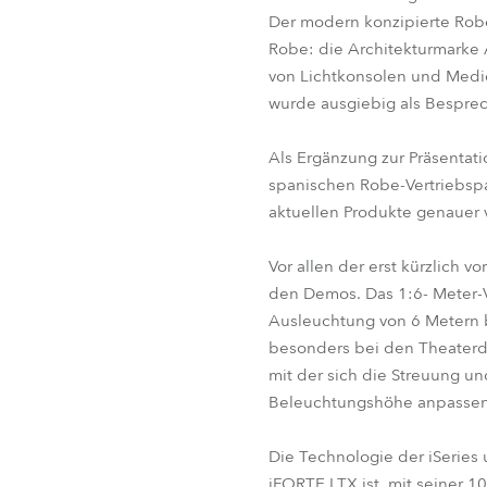
Der modern konzipierte Robe
Robe: die Architekturmarke A
von Lichtkonsolen und Medie
wurde ausgiebig als Bespre
Als Ergänzung zur Präsenta
spanischen Robe-Vertriebspa
aktuellen Produkte genauer 
Vor allen der erst kürzlich 
den Demos. Das 1:6- Meter-V
Ausleuchtung von 6 Metern b
besonders bei den Theaterdes
mit der sich die Streuung 
Beleuchtungshöhe anpassen
Die Technologie der iSeries
iFORTE LTX ist, mit seiner 