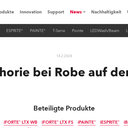
odukte
Innovation
Support
News
Nachhaltigkeit
ESPRITE®
PAINTE®
T-Serie
Pointe
LEDWash/Beam
L
vents
Pressemitteilungen
Trainings & Workshops
Referenz
14.2.2024
obe Generation)
horie bei Robe auf der
s und Tutorials
Beteiligte Produkte
torials
iFORTE® LTX WB
iFORTE® LTX FS
iPAINTE®
iESPRITE®
i
ation