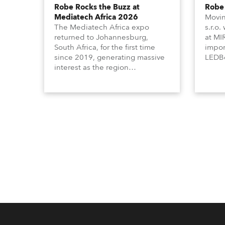
Robe Rocks the Buzz at
Robe 
Mediatech Africa 2026
Movin
The Mediatech Africa expo
s.r.o.
returned to Johannesburg,
at MI
South Africa, for the first time
impor
since 2019, generating massive
LEDBe
interest as the region
Profi
demonstrated its huge
Booth
enthusiasm for the world of
Italia
entertainment technology and
Multi
hunger for knowledge about the
three
related technologies.
the Ri