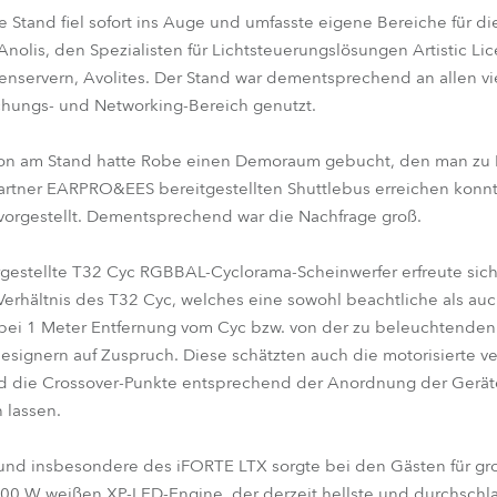
 Stand fiel sofort ins Auge und umfasste eigene Bereiche für 
nolis, den Spezialisten für Lichtsteuerungslösungen Artistic Li
nservern, Avolites. Der Stand war dementsprechend an allen v
chungs- und Networking-Bereich genutzt.
tion am Stand hatte Robe einen Demoraum gebucht, den man zu
rtner EARPRO&EES bereitgestellten Shuttlebus erreichen konnt
vorgestellt. Dementsprechend war die Nachfrage groß.
vorgestellte T32 Cyc RGBBAL-Cyclorama-Scheinwerfer erfreute si
erhältnis des T32 Cyc, welches eine sowohl beachtliche als au
ei 1 Meter Entfernung vom Cyc bzw. von der zu beleuchtenden 
ignern auf Zuspruch. Diese schätzten auch die motorisierte vert
und die Crossover-Punkte entsprechend der Anordnung der Gerät
 lassen.
 und insbesondere des iFORTE LTX sorgte bei den Gästen für g
1000 W weißen XP-LED-Engine, der derzeit hellste und durchsch