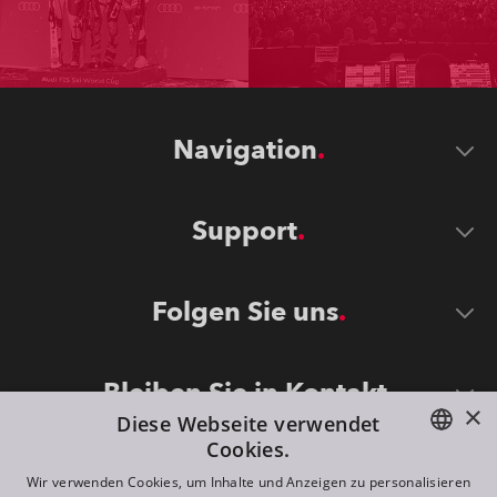
Navigation
Support
Folgen Sie uns
Bleiben Sie in Kontakt
×
Diese Webseite verwendet
Cookies.
ENGLISH
Wir verwenden Cookies, um Inhalte und Anzeigen zu personalisieren