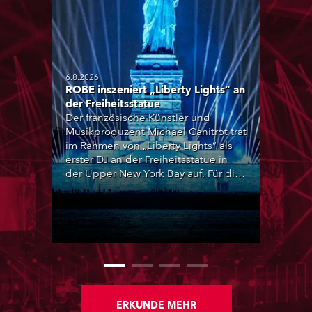
6.8.2026
ROBE inszeniert „Liberty Lights“ an
der Freiheitsstatue
Der französische Künstler und
Musikproduzent Michael Canitrot trat
im Rahmen von „Liberty Lights“ als
erster DJ an der Freiheitsstatue in
der Upper New York Bay auf. Für die
audiovisuelle Inszenierung setzte
das Team von High Scream unter
anderem auf ROBE iBOLT,
MegaPointe und iSpiiderX. Die
Performance knüpfte an Canitrots
„Monumental“-Konzept an und
verband elektronische Musik, Licht,
Laser und Tanz mit einem der
bekanntesten Monumente der Welt.
ERKUNDE MEHR