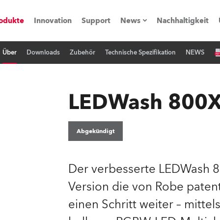
odukte
Innovation
Support
News
Nachhaltigkeit
Über
Downloads
Zubehör
Technische Spezifikation
NEWS
vents
Pressemitteilungen
Trainings & Workshops
Referenz
LEDWash 800
obe Generation)
Abgekündigt
s und Tutorials
Der verbesserte LEDWash 80
Version die von Robe paten
torials
einen Schritt weiter – mitt
ation