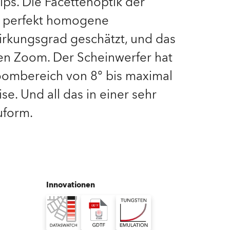
ps. Die Facettenoptik der
e perfekt homogene
Deutschland
rkungsgrad geschätzt, und das
Frankreich
en Zoom. Der Scheinwerfer hat
Tschechien und Slowakei
oombereich von 8° bis maximal
se. Und all das in einer sehr
Internationaler Vertrieb
uform.
Global
Europa
Russischsprachige Gebiete
Innovationen
Lateinamerika
Business Development