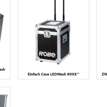
ash
Einfach Case LEDWash 800X™
ZW