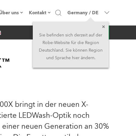
Über uns
Kontakt
Germany
/
DE
Anfrage
Firmenprofil
Hauptsitz
Sie befinden sich derzeit auf der
Robe-Website für die Region
Made in the EU
Hauptsitz & Werk
Deutschland. Sie können Region
X™
und Sprache hier ändern.
Eigentümer
Niederlassungen
Geschichte
Nordamerika und Karibik
Jobs
Mittlerer Osten
0X bringt in der neuen X-
Kariéra (CZ)
Asien & Pazifikregion
tierte LEDWash-Optik noch
els einer neuen Generation an 30%
Rechtliches
Vereinigtes Königreich und
Irland