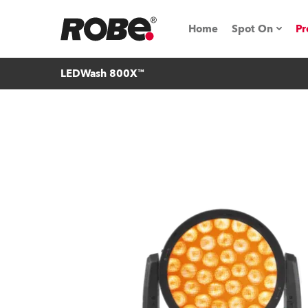
Home
Spot On
Pr
LEDWash 800X™
Messen & E
Technische 
NRG (Next R
Germany
iSeries
Tipps, Trick
RoboSpot Tu
Robe On Loc