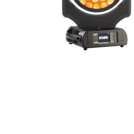
Robe On Th
Robe lighti
ProMotion L
Robe Marit
Avolites De