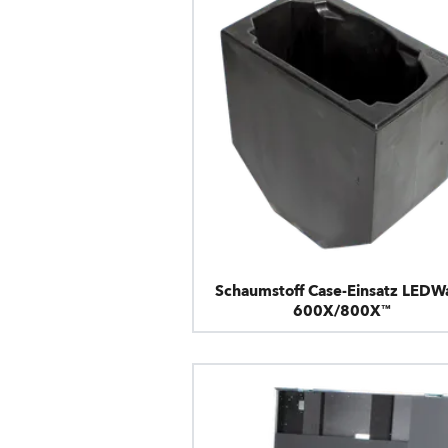
Schaumstoff Case-Einsatz LEDW
600X/800X™