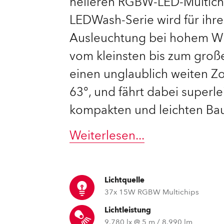
helleren RGBW-LED-Multichi
LEDWash-Serie wird für ihr
e Road
Ausleuchtung bei hohem Wi
ng's technology SHED
vom kleinsten bis zum groß
ighting
einen unglaublich weiten Z
63°, und fährt dabei superlei
ime
kompakten und leichten Ba
utschland
Weiterlesen
...
Lichtquelle
37x 15W RGBW Multichips
Lichtleistung
9.780 lx @ 5 m / 8.990 lm