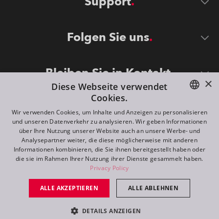
Support
Folgen Sie uns
Bleiben Sie in Kontakt
×
Diese Webseite verwendet
Cookies.
ENGLISH
Wir verwenden Cookies, um Inhalte und Anzeigen zu personalisieren
und unseren Datenverkehr zu analysieren. Wir geben Informationen
DE
über Ihre Nutzung unserer Website auch an unsere Werbe- und
Analysepartner weiter, die diese möglicherweise mit anderen
FR
Informationen kombinieren, die Sie ihnen bereitgestellt haben oder
©
2026
ROBE lighting s.r.o.
die sie im Rahmen Ihrer Nutzung ihrer Dienste gesammelt haben.
RU
Privacy Policy
All rights reserved. Created by
Appio
ALLE AKZEPTIEREN
ALLE ABLEHNEN
Switch to desktop mode
DETAILS ANZEIGEN
Kontakt
Anfrage