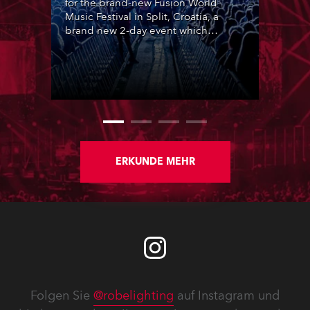
for the brand-new Fusion World
Music Festival in Split, Croatia, a
brand new 2-day event which
featured 12 leading SouthEast
European acts over two nights,
utilising the same site as ULTRA
Europe in central Split.
ERKUNDE MEHR
Folgen Sie
@robelighting
auf Instagram und