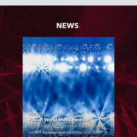
NEWS
20.9.2022
Fusion World Music Festival
Lighting designer Sven Kučinić was
asked to create a spectacular look