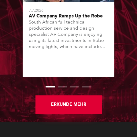
7.7.2026
AV Company Ramps Up the Robe
South African full technical
production service and design
specialist AV Company is enjoying
using its latest investments in Robe
moving lights, which have included
adding ESPRITES and more
LEDBeam 350s to the rental
inventory.
ERKUNDE MEHR