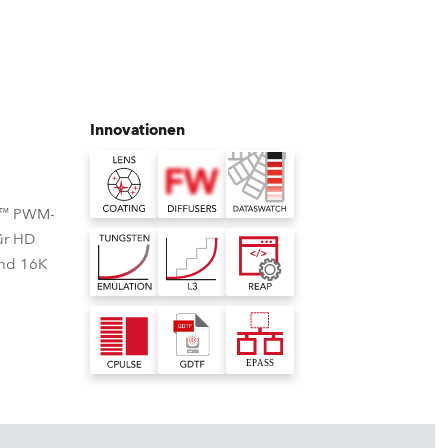
Deutschland
Frankreich
Innovationen
Tschechien und Slowakei
Internationaler Vertrieb
se™ PWM-
Global
für HD
und 16K
Europa
Russischsprachige Gebiete
Lateinamerika
Business Development