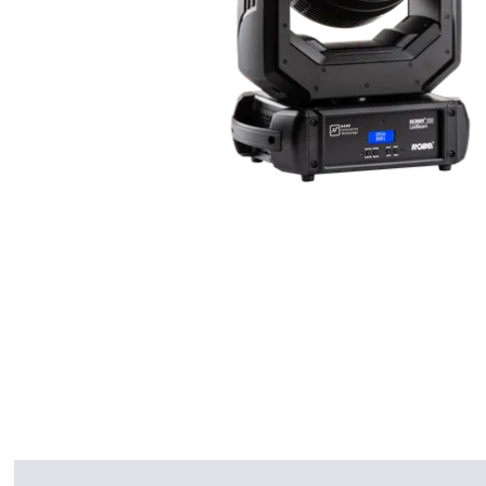
Robe On Th
Robe lighti
ProMotion L
Robe Marit
Avolites De