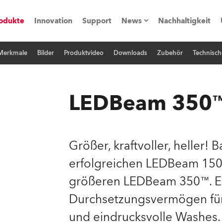
odukte
Innovation
Support
News
Nachhaltigkeit
 Merkmale
Bilder
Produktvideo
Downloads
Zubehör
Technisch
vents
Pressemitteilungen
Trainings & Workshops
Referenz
LEDBeam 350
obe Generation)
Größer, kraftvoller, heller!
erfolgreichen LEDBeam 150™
s und Tutorials
größeren LEDBeam 350™. Er
torials
Durchsetzungsvermögen für
und eindrucksvolle Washes.
ation