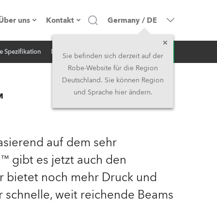
Über uns
Kontakt
Germany
/
DE
Anfrage
e Spezifikation
Inspiration
NEWS
Firmenprofil
Hauptsitz
Sie befinden sich derzeit auf der
Robe-Website für die Region
Made in the EU
Hauptsitz & Werk
Deutschland. Sie können Region
™
und Sprache hier ändern.
Eigentümer
Niederlassungen
Geschichte
Nordamerika und Karibik
 Basierend auf dem sehr
Jobs
Mittlerer Osten
 gibt es jetzt auch den
 bietet noch mehr Druck und
Kariéra (CZ)
Asien & Pazifikregion
 schnelle, weit reichende Beams
Rechtliches
Vereinigtes Königreich und
Irland