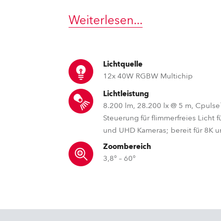
e Road
Weiterlesen
...
ng's technology SHED
Lichtquelle
ighting
12x 40W RGBW Multichip
ime
Lichtleistung
8.200 lm, 28.200 lx @ 5 m, Cpul
utschland
Steuerung für flimmerfreies Licht 
und UHD Kameras; bereit für 8K 
Zoombereich
3,8° – 60°