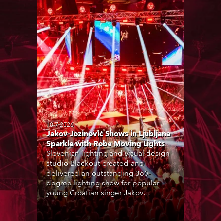
10.7.2026
Jakov Jozinović Shows in Ljubljana
Sparkle with Robe Moving Lights
Slovenian lighting and visual design
studio Blackout created and
delivered an outstanding 360-
degree lighting show for popular
young Croatian singer Jakov
Jozinović, who played two sold-out
nights at the Stožice Arena in