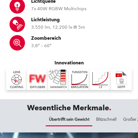
Lichtquelle
7x 40W RGBW Multichips
Lichtleistung
3.550 lm, 12.200 lx @ 5m
Zoombereich
3,8° – 60°
Innovationen
Wesentliche Merkmale
Übertrifft sein Gewicht
Blitzschnell
Großer