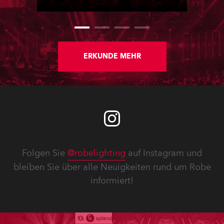
Ljubljana.
ERKUNDE MEHR
Folgen Sie
@robelighting
auf Instagram und
bleiben Sie über alle Neuigkeiten rund um Robe
informiert!