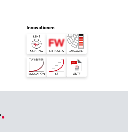
Deutschland
Frankreich
Innovationen
Tschechien und Slowakei
Internationaler Vertrieb
Global
Europa
Russischsprachige Gebiete
e
Lateinamerika
Business Development