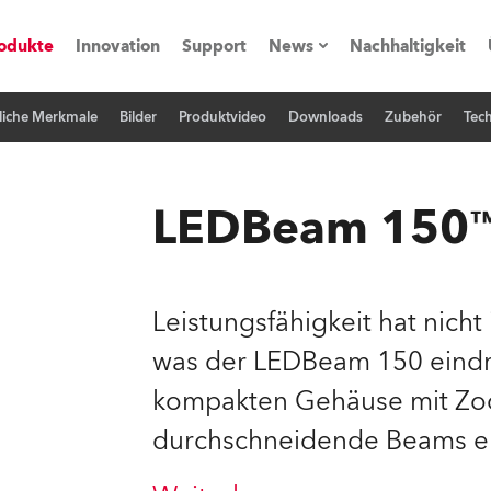
odukte
Innovation
Support
News
Nachhaltigkeit
liche Merkmale
Bilder
Produktvideo
Downloads
Zubehör
Tech
vents
Pressemitteilungen
Trainings & Workshops
Referenz
LEDBeam 150
obe Generation)
Leistungsfähigkeit hat nicht
was der LEDBeam 150 eindruc
s und Tutorials
kompakten Gehäuse mit Zoo
torials
durchschneidende Beams e
ation