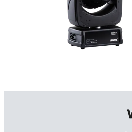
Robe On Th
Robe lighti
ProMotion L
Robe Marit
Avolites De