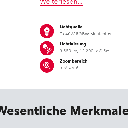
Weiterlesen
...
e Road
ng's technology SHED
Lichtquelle
7x 40W RGBW Multichips
ighting
Lichtleistung
3.550 lm, 12.200 lx @ 5m
ime
Zoombereich
utschland
3,8° – 60°
Wesentliche Merkmal