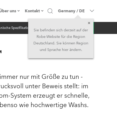
Über uns
Kontakt
Germany
/
DE
Anfrage
nische Spezifikation
NEWS
Firmenprofil
Hauptsitz
Sie befinden sich derzeit auf der
Robe-Website für die Region
Made in the EU
Hauptsitz & Werk
Deutschland. Sie können Region
™
und Sprache hier ändern.
Eigentümer
Niederlassungen
Geschichte
Nordamerika und Karibik
 immer nur mit Größe zu tun -
Jobs
Mittlerer Osten
ksvoll unter Beweis stellt: im
m-System erzeugt er schnelle,
Kariéra (CZ)
Asien & Pazifikregion
benso wie hochwertige Washs.
Rechtliches
Vereinigtes Königreich und
Irland