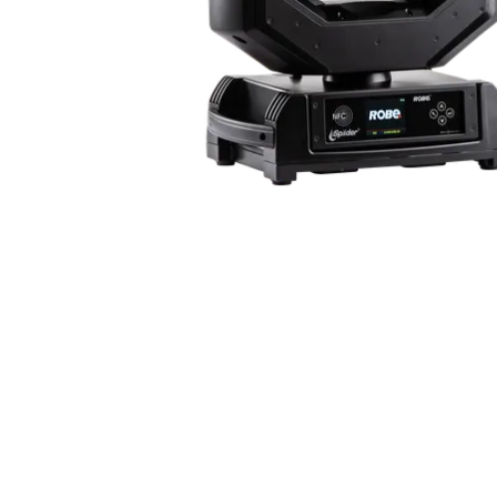
Robe On Th
Robe lighti
ProMotion L
Robe Marit
Avolites De