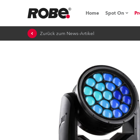
Home
Spot On
Pr
Zurück zum News-Artikel
Messen & E
Technische 
NRG (Next R
Germany
iSeries
Tipps, Trick
RoboSpot Tu
Robe On Loc