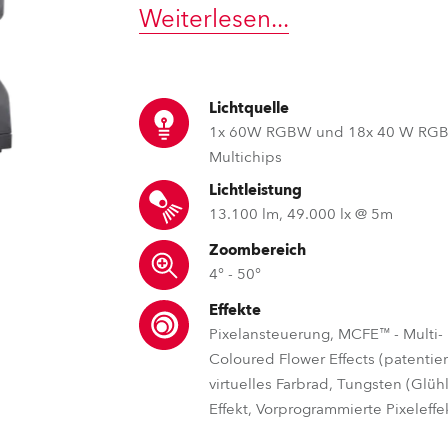
Weiterlesen
...
e Road
ng's technology SHED
Lichtquelle
1x 60W RGBW und 18x 40 W RG
ighting
Multichips
ime
Lichtleistung
13.100 lm, 49.000 lx @ 5m
utschland
Zoombereich
4° - 50°
Effekte
Pixelansteuerung, MCFE™ - Multi-
Coloured Flower Effects (patentier
virtuelles Farbrad, Tungsten (Glü
Effekt, Vorprogrammierte Pixeleffe