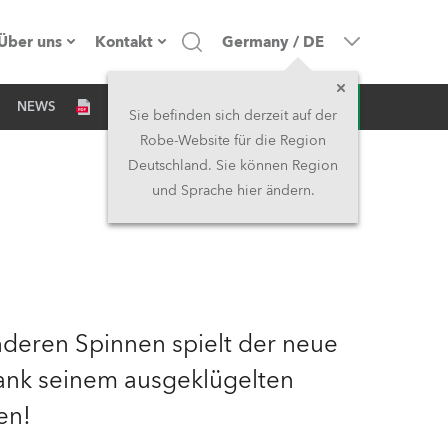
Über uns
Kontakt
Germany
/
DE
Anfrage
NEWS
Firmenprofil
Hauptsitz
Sie befinden sich derzeit auf der
Robe-Website für die Region
Made in the EU
Hauptsitz & Werk
Deutschland. Sie können Region
und Sprache hier ändern.
Eigentümer
Niederlassungen
Geschichte
Nordamerika und Karibik
Jobs
Mittlerer Osten
deren Spinnen spielt der neue
Kariéra (CZ)
Asien & Pazifikregion
 dank seinem ausgeklügelten
en!
Rechtliches
Vereinigtes Königreich und
Irland