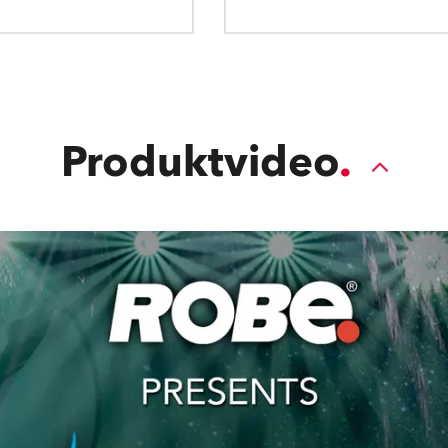
des Geräts aktiv bleiben, während der 
Auslesen von Daten unserer T
erheblich reduziert wird.
via NFC verwend
Produktvideo