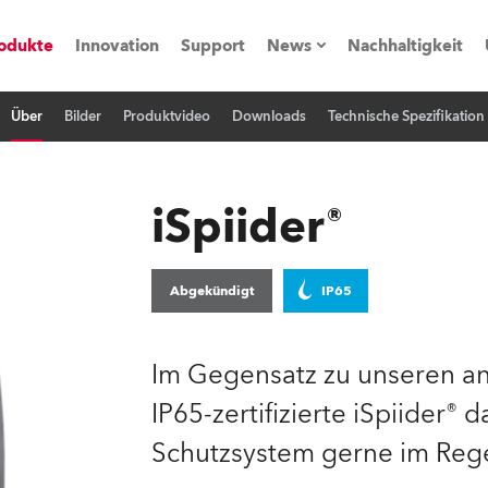
odukte
Innovation
Support
News
Nachhaltigkeit
Über
Bilder
Produktvideo
Downloads
Technische Spezifikation
vents
Pressemitteilungen
Trainings & Workshops
Referenz
iSpiider®
obe Generation)
Abgekündigt
IP65
s und Tutorials
Im Gegensatz zu unseren an
IP65-zertifizierte iSpiider®
torials
Schutzsystem gerne im Reg
ation