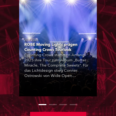
20.2.2026
ROBE Moving Lights prägen
Counting Crows Tourlook
Counting Crows starteten Anfang
2025 ihre Tour zum Album „Butter
Miracle, The Complete Sweets“. Für
das Lichtdesign stieg Conner
Ostrowski von Wide Open
Productions als Lichtdesigner ins
Kreativteam ein und setzte den
visuellen Schwerpunkt bewusst auf
Beleuchtung, da keine
Videoelemente auf der Bühne
vorgesehen waren.