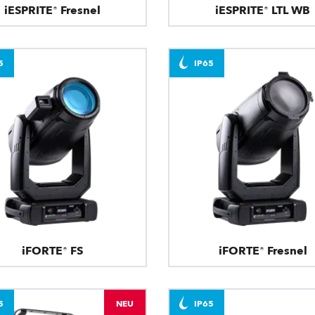
iESPRITE® Fresnel
iESPRITE® LTL WB
5
IP65
iFORTE® FS
iFORTE® Fresnel
5
NEU
IP65