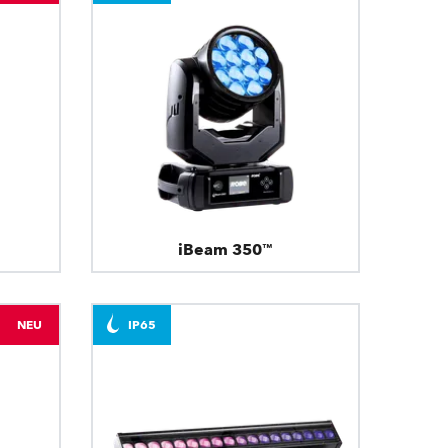
iBeam 350™
NEU
IP65