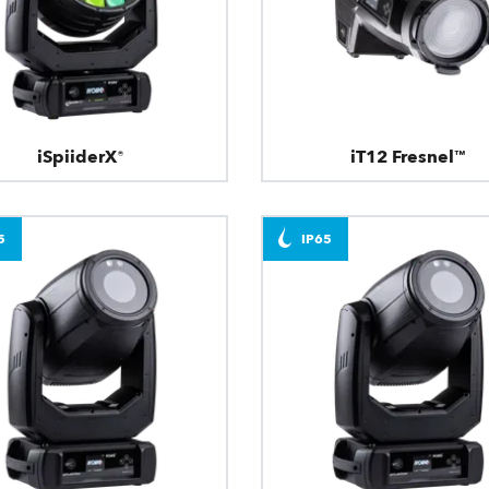
iSpiiderX®
iT12 Fresnel™
5
IP65