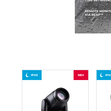
IP65
NEU
IP6