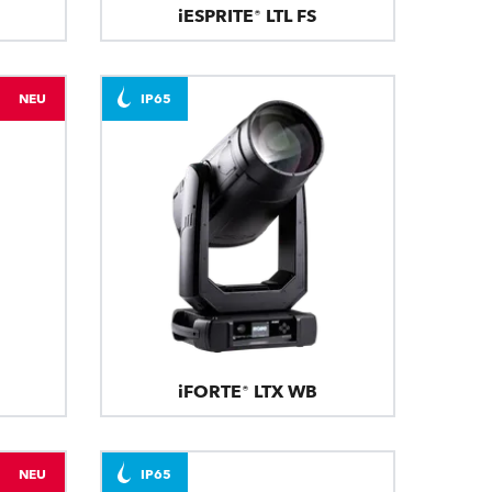
iESPRITE® LTL FS
NEU
IP65
iFORTE® LTX WB
NEU
IP65