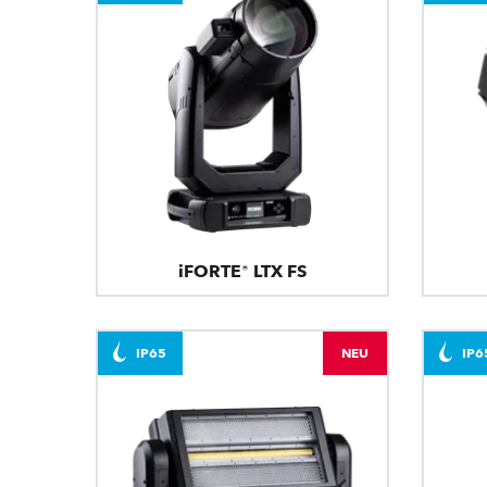
iFORTE® LTX FS
IP65
NEU
IP6