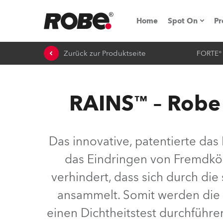
Home
Spot On
Pr
Zurück zur Produktseite
FORTE®
Messen & E
Technische 
RAINS™ – Robe 
NRG (Next R
Germany
Das innovative, patentierte das
iSeries
das Eindringen von Fremdkör
Tipps, Trick
verhindert, dass sich durch di
RoboSpot Tu
ansammelt. Somit werden die 
einen Dichtheitstest durchführe
Robe On Loc