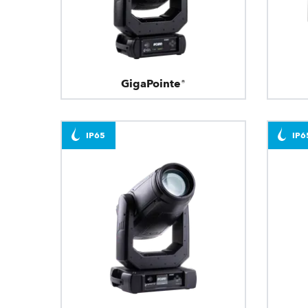
GigaPointe®
IP65
IP6