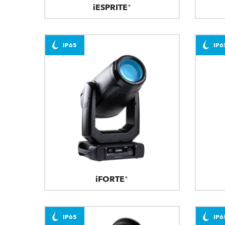
iESPRITE®
IP65
IP6
iFORTE®
IP65
IP6