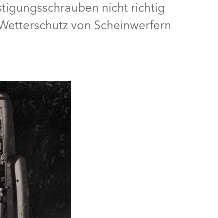
tigungsschrauben nicht richtig
Deutschland
Wetterschutz von Scheinwerfern
Frankreich
Tschechien und Slowakei
Internationaler Vertrieb
Global
Europa
Russischsprachige Gebiete
Lateinamerika
Business Development