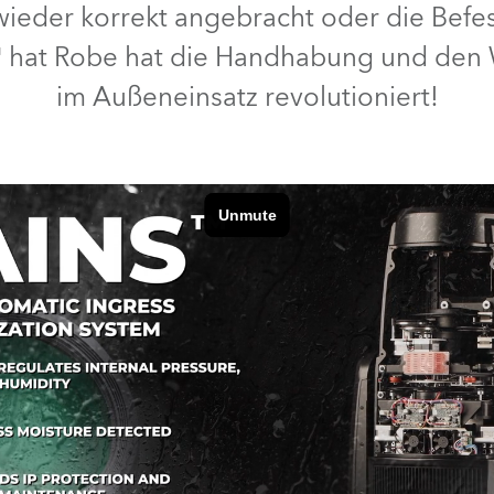
eder korrekt angebracht oder die Befes
e Road
hat Robe hat die Handhabung und den 
im Außeneinsatz revolutioniert!
ng's technology SHED
ighting
ime
utschland