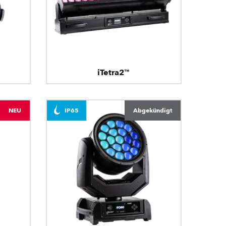
iTetra2™
NEU
IP65
Abgekündigt