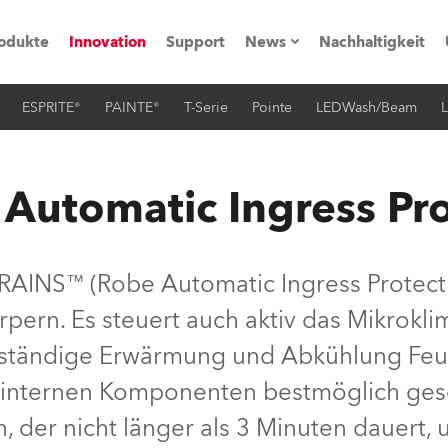
odukte
Innovation
Support
News
Nachhaltigkeit
ESPRITE®
PAINTE®
T-Serie
Pointe
LEDWash/Beam
L
vents
Pressemitteilungen
Trainings & Workshops
Referenz
Automatic Ingress Pr
obe Generation)
 RAINS™ (Robe Automatic Ingress Protect
pern. Es steuert auch aktiv das Mikrokli
s und Tutorials
e ständige Erwärmung und Abkühlung Feu
torials
internen Komponenten bestmöglich gesc
n, der nicht länger als 3 Minuten dauert,
ation