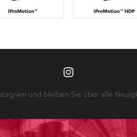
iProMotion™
iProMotion™ HDP
stagram und bleiben Sie über alle Neuig