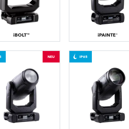
iBOLT™
iPAINTE®
5
NEU
IP65