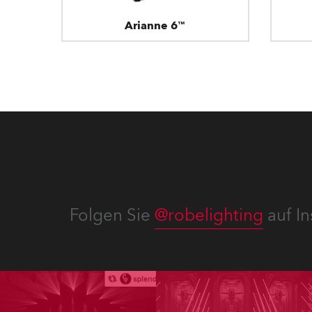
Arianne 6™
Folgen Sie
@robelighting
auf In