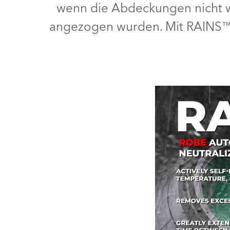
wenn die Abdeckungen nicht wi
Robe On Th
angezogen wurden. Mit RAINS™ 
Robe lighti
ProMotion L
Robe Marit
Avolites De