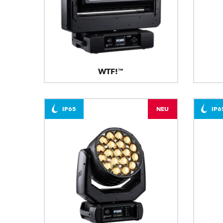
WTF!™
IP65
NEU
IP6