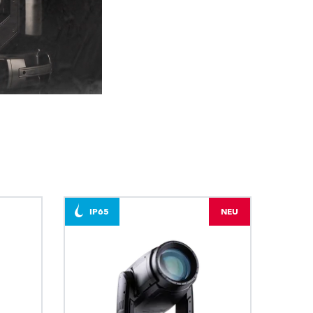
BDM
IP65
NEU