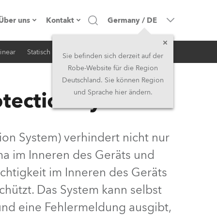
Über uns
Kontakt
Germany
/
DE
inear
Statisch
iSerie
Architektur
Firmenprofil
Hauptsitz
Sie befinden sich derzeit auf der
Robe-Website für die Region
Made in the EU
Hauptsitz & Werk
Deutschland. Sie können Region
otection System
und Sprache hier ändern.
Eigentümer
Niederlassungen
Geschichte
Nordamerika und Karibik
ion System) verhindert nicht nur
Jobs
Mittlerer Osten
ma im Inneren des Geräts und
chtigkeit im Inneren des Geräts
Kariéra (CZ)
Asien & Pazifikregion
hützt. Das System kann selbst
Rechtliches
Vereinigtes Königreich und
 und eine Fehlermeldung ausgibt,
Irland