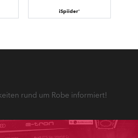
iSpiider®
keiten rund um Robe informiert!