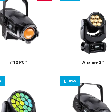
iT12 PC™
Arianne 2™
5
IP65