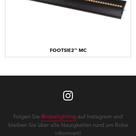
FOOTSIE2™ MC
Folgen Sie
@robelighting
auf Instagram und
bleiben Sie über alle Neuigkeiten rund um Robe
informiert!