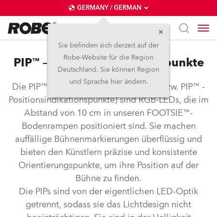
GERMANY / GERMAN
Sie befinden sich derzeit auf der
Robe-Website für die Region
PIP™ – Positionsindikationspunkte
Deutschland. Sie können Region
und Sprache hier ändern.
Die PIP™ (Performer Indication Points bzw. PIP™ -
Positionsindikationspunkte) sind RGB-LEDs, die im
Abstand von 10 cm in unseren FOOTSIE™-
Bodenrampen positioniert sind. Sie machen
auffällige Bühnenmarkierungen überflüssig und
bieten den Künstlern präzise und konsistente
Orientierungspunkte, um ihre Position auf der
Bühne zu finden.
Die PIPs sind von der eigentlichen LED-Optik
getrennt, sodass sie das Lichtdesign nicht