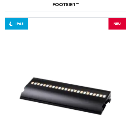
FOOTSIE1™
IP65
NEU