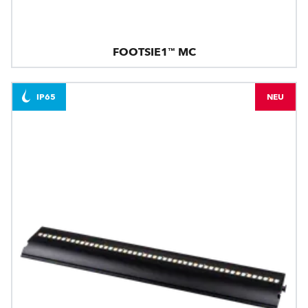
FOOTSIE1™ MC
IP65
NEU