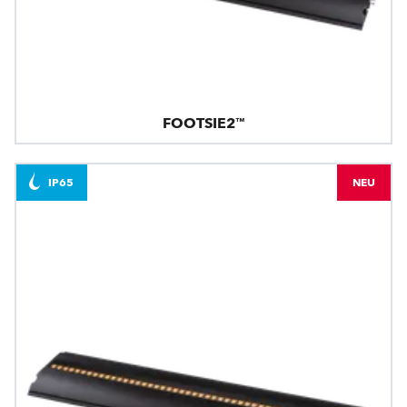
FOOTSIE2™
IP65
NEU