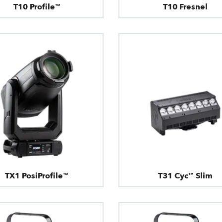
T10 Profile™
T10 Fresnel
TX1 PosiProfile™
T31 Cyc™ Slim