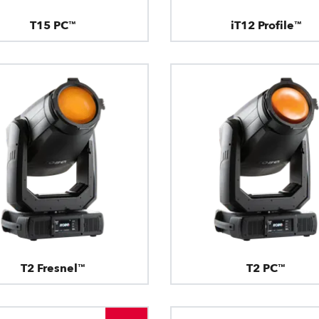
T15 PC™
iT12 Profile™
T2 Fresnel™
T2 PC™