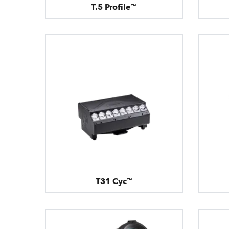
T.5 Profile™
T31 Cyc™