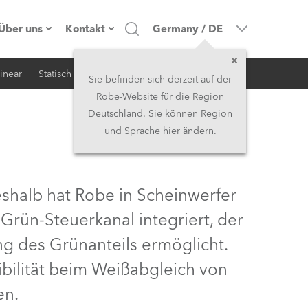
Über uns
Kontakt
Germany
/
DE
inear
Statisch
iSerie
Architektur
Firmenprofil
Hauptsitz
Sie befinden sich derzeit auf der
Robe-Website für die Region
Made in the EU
Hauptsitz & Werk
Deutschland. Sie können Region
und Sprache hier ändern.
Eigentümer
Niederlassungen
Geschichte
Nordamerika und Karibik
eshalb hat Robe in Scheinwerfer
Jobs
Mittlerer Osten
 Grün-Steuerkanal integriert, der
ng des Grünanteils ermöglicht.
Kariéra (CZ)
Asien & Pazifikregion
ibilität beim Weißabgleich von
Rechtliches
Vereinigtes Königreich und
en.
Irland