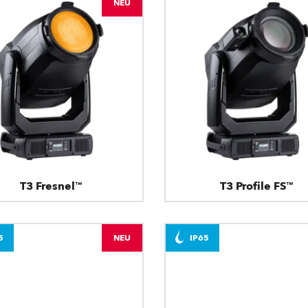
NEU
T3 Fresnel™
T3 Profile FS™
5
NEU
IP65