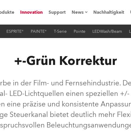
odukte
Innovation
Support
News
Nachhaltigkeit
ESPRITE®
PAINTE®
T-Serie
Pointe
LEDWash/Beam
L
vents
Pressemitteilungen
Trainings & Workshops
Referenz
+-Grün Korrektur
obe Generation)
rbe in der Film- und Fernsehindustrie. D
al- LED-Lichtquellen einen speziellen +/-
s und Tutorials
en eine präzise und konsistente Anpassu
torials
e Steuerkanal bietet deutlich mehr Flex
spruchsvollen Beleuchtungsanwendung
ation