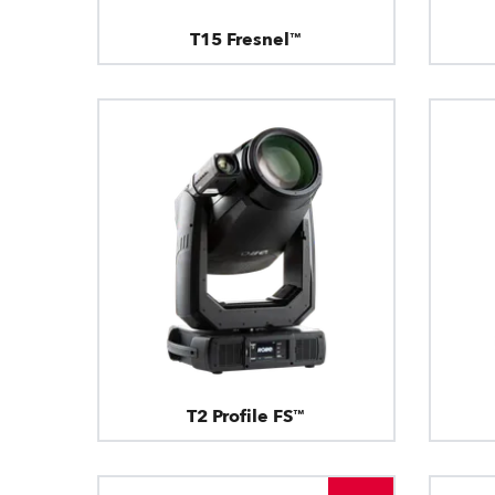
T15 Fresnel™
T2 Profile FS™