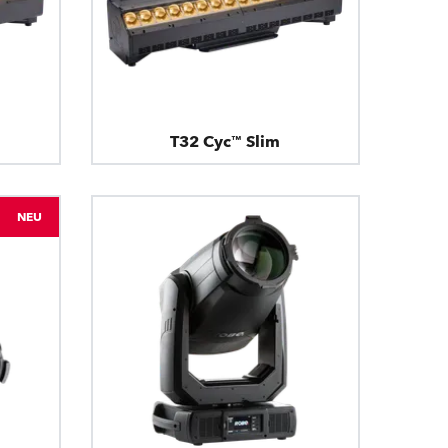
T32 Cyc™ Slim
NEU