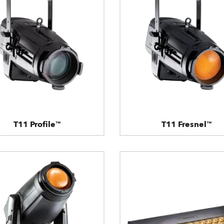
T11 Profile™
T11 Fresnel™