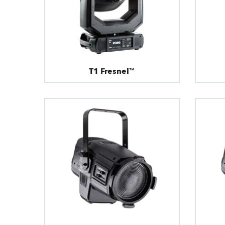
T1 Fresnel™