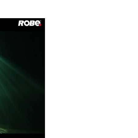
Deutschland
Frankreich
Tschechien und Slowakei
Internationaler Vertrieb
Global
Europa
Russischsprachige Gebiete
Lateinamerika
Business Development