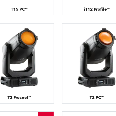
T15 PC™
iT12 Profile™
T2 Fresnel™
T2 PC™