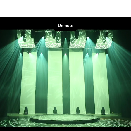
e Road
ng's technology SHED
ighting
ime
utschland