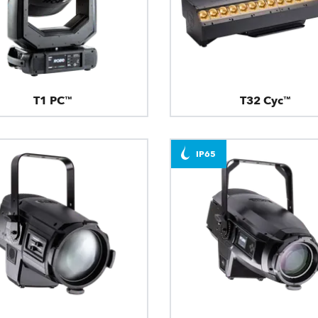
T1 PC™
T32 Cyc™
IP65