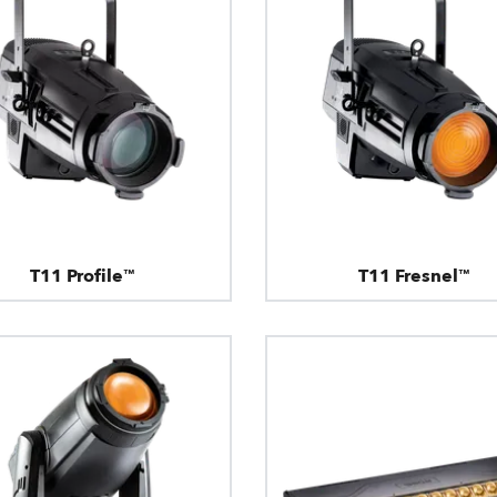
T11 Profile™
T11 Fresnel™