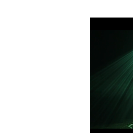
Robe On Th
Robe lighti
ProMotion L
Robe Marit
Avolites De