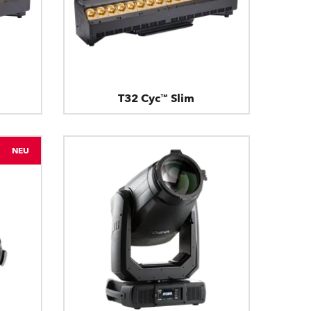
T32 Cyc™ Slim
NEU