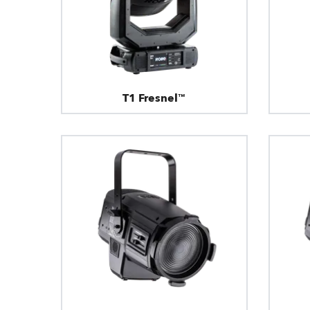
T1 Fresnel™