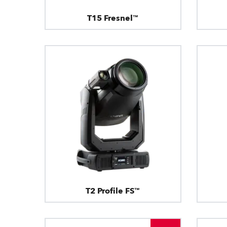
T15 Fresnel™
T2 Profile FS™