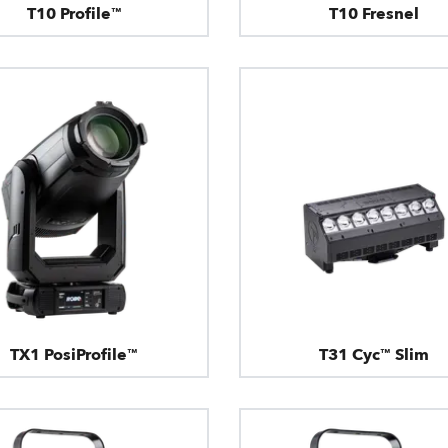
T10 Profile™
T10 Fresnel
TX1 PosiProfile™
T31 Cyc™ Slim