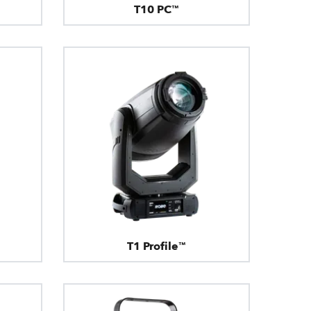
T10 PC™
T1 Profile™