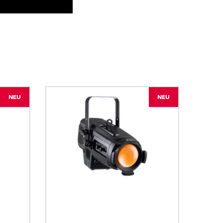
BDM
NEU
NEU