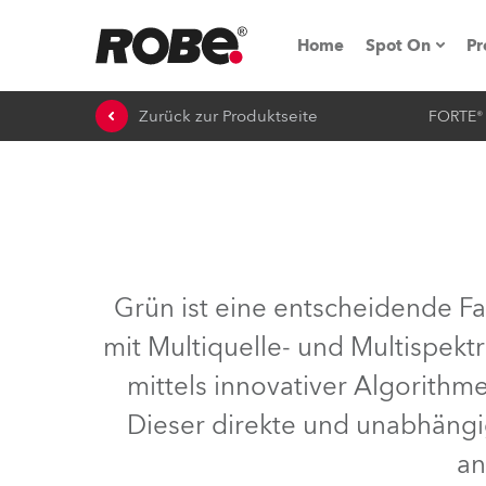
Home
Spot On
Pr
Zurück zur Produktseite
FORTE®
Messen & E
Technische 
NRG (Next R
Germany
Grün ist eine entscheidende Fa
iSeries
mit Multiquelle- und Multispektr
Tipps, Trick
mittels innovativer Algorithm
RoboSpot Tu
Dieser direkte und unabhängig
an
Robe On Loc