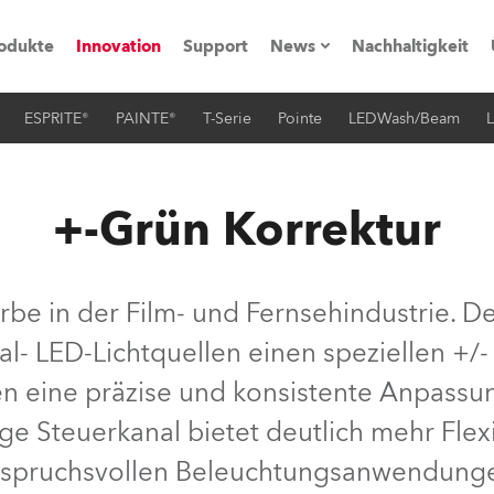
odukte
Innovation
Support
News
Nachhaltigkeit
ESPRITE®
PAINTE®
T-Serie
Pointe
LEDWash/Beam
L
vents
Pressemitteilungen
Trainings & Workshops
Referenz
+-Grün Korrektur
obe Generation)
rbe in der Film- und Fernsehindustrie. D
al- LED-Lichtquellen einen speziellen +/-
s und Tutorials
en eine präzise und konsistente Anpassu
torials
e Steuerkanal bietet deutlich mehr Flex
spruchsvollen Beleuchtungsanwendung
ation