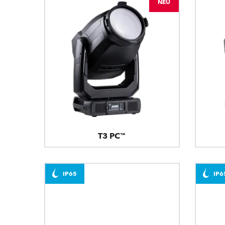
NEU
T3 PC™
IP65
IP6