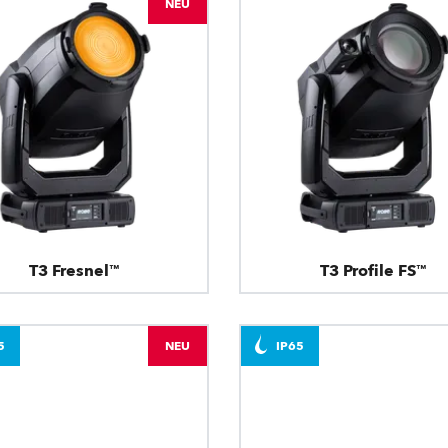
NEU
T3 Fresnel™
T3 Profile FS™
5
NEU
IP65