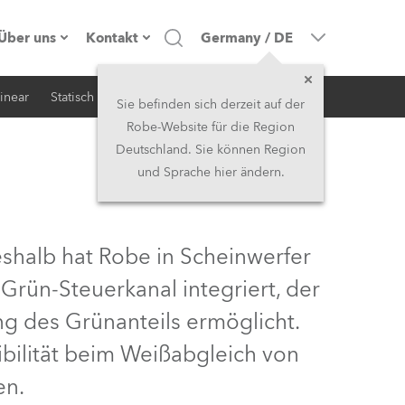
Über uns
Kontakt
Germany
/
DE
inear
Statisch
iSerie
Architektur
Firmenprofil
Hauptsitz
Sie befinden sich derzeit auf der
Robe-Website für die Region
Made in the EU
Hauptsitz & Werk
Deutschland. Sie können Region
und Sprache hier ändern.
Eigentümer
Niederlassungen
Geschichte
Nordamerika und Karibik
eshalb hat Robe in Scheinwerfer
Jobs
Mittlerer Osten
 Grün-Steuerkanal integriert, der
ng des Grünanteils ermöglicht.
Kariéra (CZ)
Asien & Pazifikregion
ibilität beim Weißabgleich von
Rechtliches
Vereinigtes Königreich und
en.
Irland