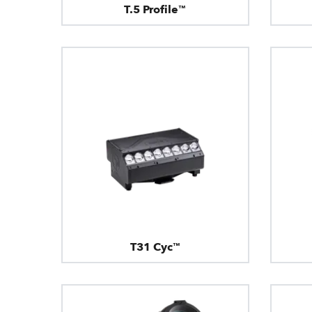
T.5 Profile™
T31 Cyc™