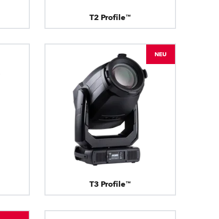
T2 Profile™
NEU
T3 Profile™