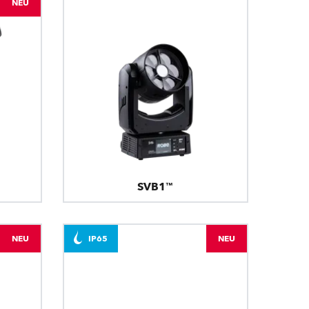
NEU
SVB1™
NEU
IP65
NEU