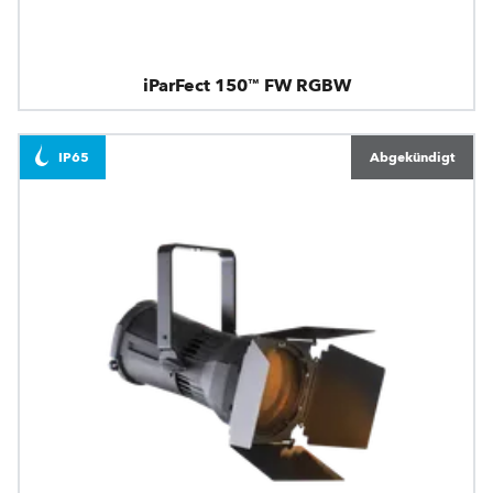
iParFect 150™ FW RGBW
IP65
Abgekündigt