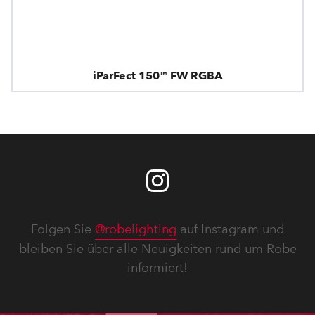
iParFect 150™ FW RGBA
Folgen Sie
@robelighting
auf Instagram und
bleiben Sie über alle Neuigkeiten rund um Robe
informiert!