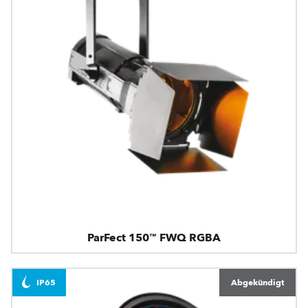
ParFect 150™ FWQ RGBA
IP65
Abgekündigt