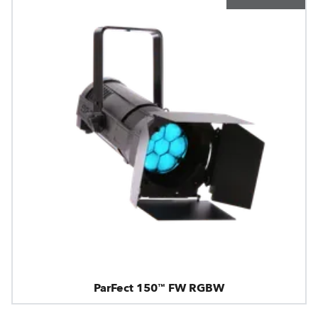
ParFect 150™ FW RGBW