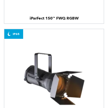
iParFect 150™ FWQ RGBW
IP65