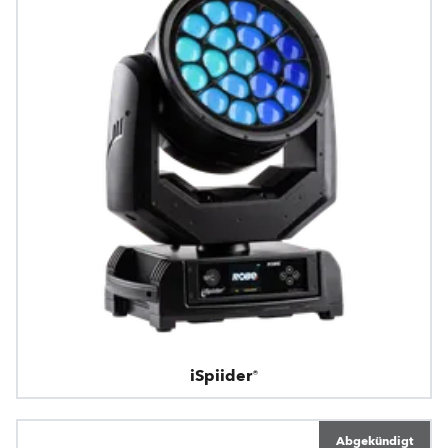
iSpiider®
Abgekündigt