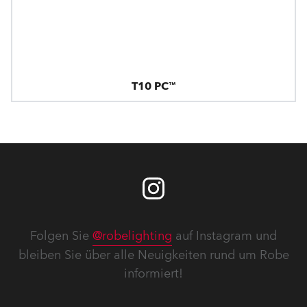
T10 PC™
Folgen Sie
@robelighting
auf Instagram und
bleiben Sie über alle Neuigkeiten rund um Robe
informiert!