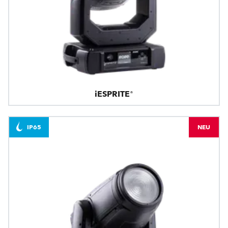
iESPRITE®
IP65
NEU