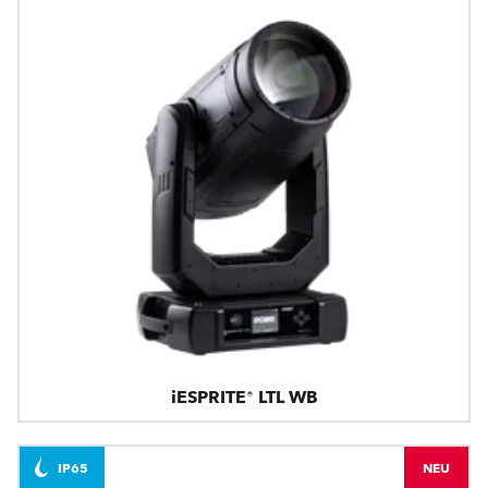
iESPRITE® LTL WB
IP65
NEU