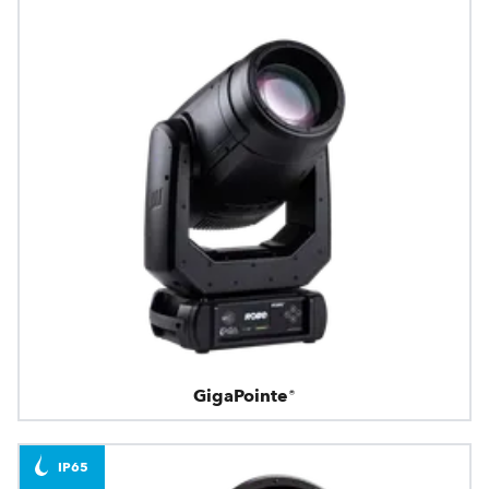
GigaPointe®
IP65