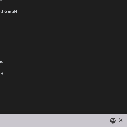
and GmbH
be
nd
Wir sind Mitglied von:
×