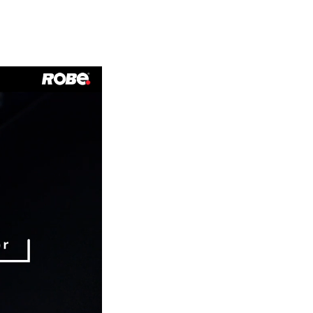
Deutschland
Frankreich
Tschechien und Slowakei
Internationaler Vertrieb
Global
Europa
Russischsprachige Gebiete
Lateinamerika
Business Development