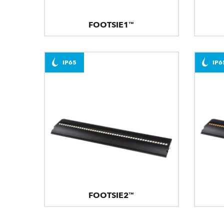
FOOTSIE1™
IP65
IP6
FOOTSIE2™