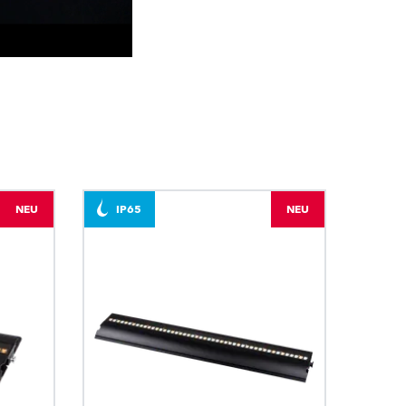
BDM
NEU
IP65
NEU