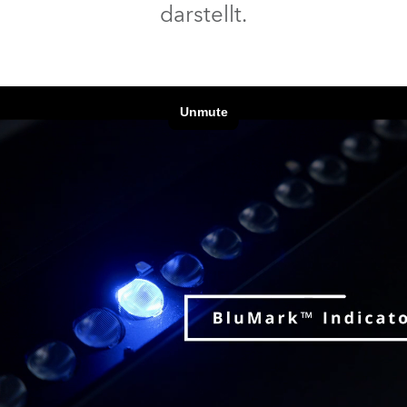
darstellt.
e Road
ng's technology SHED
ighting
ime
utschland