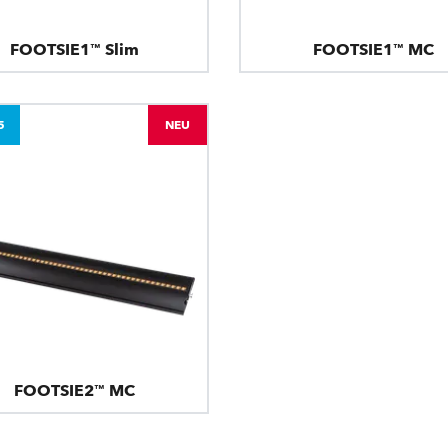
FOOTSIE1™ Slim
FOOTSIE1™ MC
5
NEU
FOOTSIE2™ MC