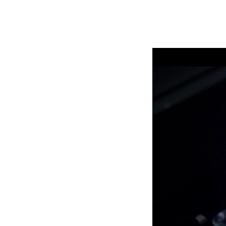
Robe On Th
Robe lighti
ProMotion L
Robe Marit
Avolites De