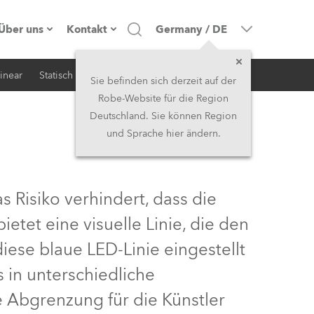
Über uns
Kontakt
Germany
/
DE
inear
Statisch
iSerie
Architektur
Firmenprofil
Hauptsitz
Sie befinden sich derzeit auf der
Robe-Website für die Region
Made in the EU
Hauptsitz & Werk
Deutschland. Sie können Region
und Sprache hier ändern.
Eigentümer
Niederlassungen
Geschichte
Nordamerika und Karibik
Risiko verhindert, dass die
Jobs
Mittlerer Osten
etet eine visuelle Linie, die den
ese blaue LED-Linie eingestellt
Kariéra (CZ)
Asien & Pazifikregion
 in unterschiedliche
Rechtliches
Vereinigtes Königreich und
 Abgrenzung für die Künstler
Irland