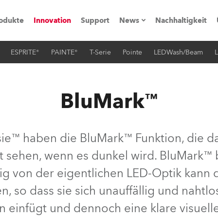
odukte
Innovation
Support
News
Nachhaltigkeit
ESPRITE®
PAINTE®
T-Serie
Pointe
LEDWash/Beam
L
vents
Pressemitteilungen
Trainings & Workshops
Referenz
BluMark™
obe Generation)
™ haben die BluMark™ Funktion, die das 
 sehen, wenn es dunkel wird. BluMark™ bi
s und Tutorials
 von der eigentlichen LED-Optik kann di
torials
 so dass sie sich unauffällig und nahtlos
infügt und dennoch eine klare visuelle
ation