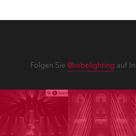
Folgen Sie
@robelighting
auf In