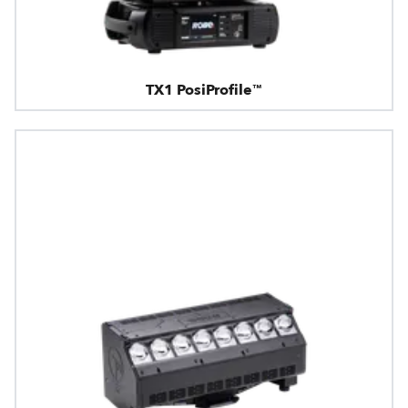
TX1 PosiProfile™