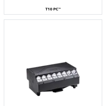
T10 PC™