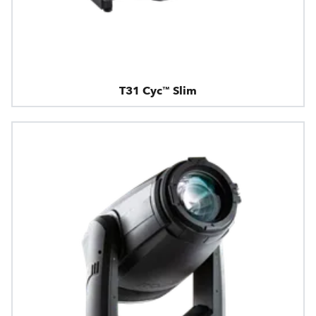
T31 Cyc™ Slim