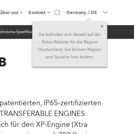
Über uns
Kontakt
Germany
/
DE
Anfrage
chnische Spezifikation
NEWS
Firmenprofil
Hauptsitz
Sie befinden sich derzeit auf der
Robe-Website für die Region
Made in the EU
Hauptsitz & Werk
Deutschland. Sie können Region
B
und Sprache hier ändern.
Eigentümer
Niederlassungen
Geschichte
Nordamerika und Karibik
Jobs
Mittlerer Osten
atentierten, IP65-zertifizierten
Kariéra (CZ)
Asien & Pazifikregion
ED TRANSFERABLE ENGINES
sich für den XP-Engine (Xtra
Rechtliches
Vereinigtes Königreich und
Irland