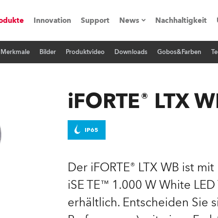
odukte
Innovation
Support
News
Nachhaltigkeit
e Merkmale
Bilder
Produktvideo
Downloads
Gobos&Farben
Te
vents
Pressemitteilungen
Trainings & Workshops
Referenz
iFORTE® LTX W
obe Generation)
IP65
s und Tutorials
Der iFORTE® LTX WB ist mit p
iSE TE™ 1.000 W White L
torials
erhältlich. Entscheiden Sie 
ation