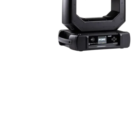
Robe On Th
Robe lighti
ProMotion L
Robe Marit
Avolites De