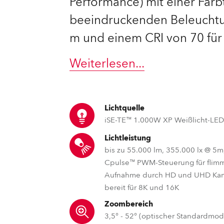
Performance) mit einer Farb
beeindruckenden Beleuchtun
e Road
m und einem CRI von 70 für 
ng's technology SHED
Weiterlesen
...
ighting
ime
Lichtquelle
utschland
iSE-TE™ 1.000W XP Weißlicht-LE
Lichtleistung
bis zu 55.000 lm, 355.000 lx @ 5m
Cpulse™ PWM-Steuerung für flimm
Aufnahme durch HD und UHD Kam
bereit für 8K und 16K
Zoombereich
3,5° - 52° (optischer Standardmodu