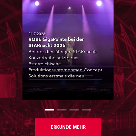
31.7.2026
ROBE GigaPointe bei der
STARnacht 2026
Bei der diesjährigen STARnacht-
Konzertreihe setzte das
österreichische
Produktionsunternehmen Concept
Solutions erstmals die neu
angeschafften ROBE GigaPointe-
Moving-Lights ein. Insgesamt kamen
32 Geräte bei der zweiten
Veranstaltung der Reihe am
Wörthersee in Klagenfurt zum
Einsatz. Ergänzt wurden sie durch
iFORTE, iPAINTE LTM, Spiider und
iSpiider aus dem Mietpark des
ERKUNDE MEHR
Unternehmens.