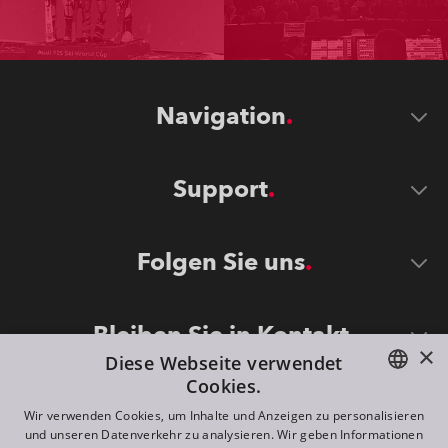
Navigation
Support
Folgen Sie uns
Bleiben Sie in Kontakt
×
Diese Webseite verwendet
Cookies.
ENGLISH
Wir verwenden Cookies, um Inhalte und Anzeigen zu personalisieren
und unseren Datenverkehr zu analysieren. Wir geben Informationen
DE