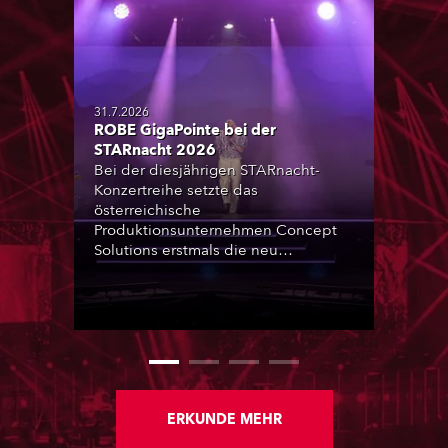
31.7.2026
ROBE GigaPointe bei der
STARnacht 2026
Bei der diesjährigen STARnacht-
Konzertreihe setzte das
österreichische
Produktionsunternehmen Concept
Solutions erstmals die neu
angeschafften ROBE GigaPointe-
Moving-Lights ein. Insgesamt kamen
32 Geräte bei der zweiten
Veranstaltung der Reihe am
Wörthersee in Klagenfurt zum
Einsatz. Ergänzt wurden sie durch
iFORTE, iPAINTE LTM, Spiider und
iSpiider aus dem Mietpark des
ERKUNDE MEHR
Unternehmens.