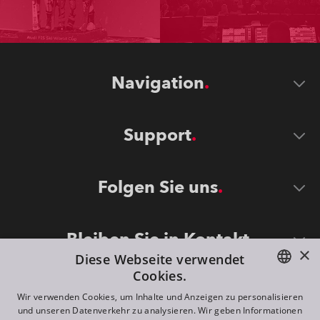
Navigation
Support
Folgen Sie uns
Bleiben Sie in Kontakt
×
Diese Webseite verwendet
Cookies.
ENGLISH
Wir verwenden Cookies, um Inhalte und Anzeigen zu personalisieren
und unseren Datenverkehr zu analysieren. Wir geben Informationen
DE