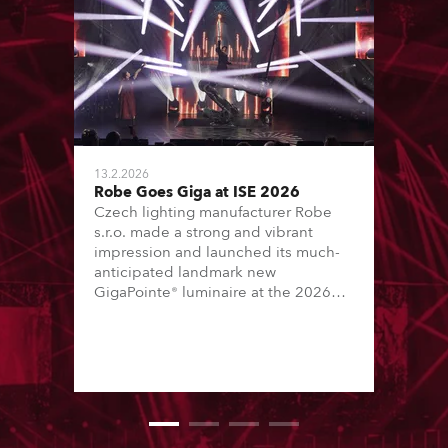
13.2.2026
Robe Goes Giga at ISE 2026
Czech lighting manufacturer Robe
s.r.o. made a strong and vibrant
impression and launched its much-
anticipated landmark new
GigaPointe® luminaire at the 2026
Integrated Systems Europe (ISE)
expo in Barcelona last week.