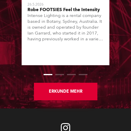
26.5.2026
Robe FOOTSIES Feel the Intensity
Intense Lighting is a rental company
based in Botany, Sydney, Australia. It
is owned and operated by founder
Ian Garrard, who started it in 2017,
having previously worked in a variety
of other industry roles and with some
high-profile theatre / performance
companies.
ERKUNDE MEHR