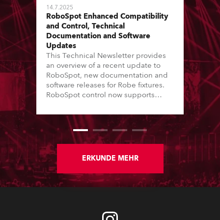
14.7.2025
RoboSpot Enhanced Compatibility
and Control, Technical
Documentation and Software
Updates
This Technical Newsletter provides
an overview of a recent update to
RoboSpot, new documentation and
software releases for Robe fixtures.
RoboSpot control now supports
additional fixture models and Virtual
Colour channels, while various fixes
enhance reliability and workflow.
New Service Manuals, Technical
Bulletins and updated Spare Parts
Price Lists are available for
ERKUNDE MEHR
download. In addition, software
updates for lighting fixtures
introduce new features, performance
improvements and bug fixes.
Detailed notes for each fixture follow.