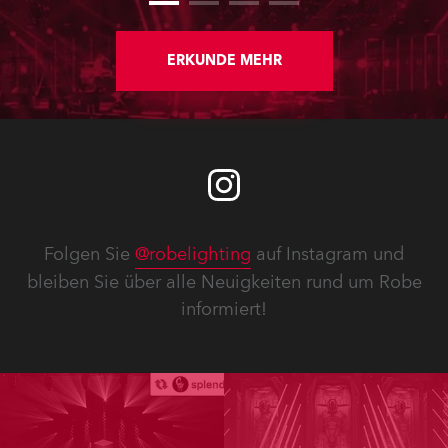
Moving Lights, Profilscheinwerfer und
Fresnel-Leuchten für die beiden
Veranstaltungssäle des Hauses.
ERKUNDE MEHR
Folgen Sie
@robelighting
auf Instagram und
bleiben Sie über alle Neuigkeiten rund um Robe
informiert!