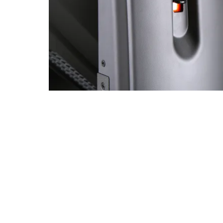
Robe On Th
Robe lighti
ProMotion L
Robe Marit
Avolites De