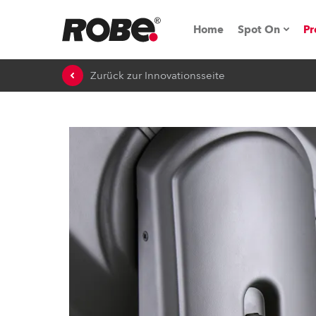
Home
Spot On
Pr
Zurück zur Innovationsseite
Messen & E
Technische 
NRG (Next R
Germany
iSeries
Tipps, Trick
RoboSpot Tu
Robe On Loc