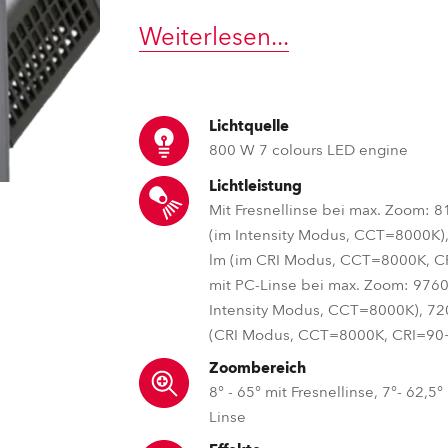
Weiterlesen
...
e Road
ng's technology SHED
Lichtquelle
ighting
800 W 7 colours LED engine
ime
Lichtleistung
Mit Fresnellinse bei max. Zoom: 8
utschland
(im Intensity Modus, CCT=8000K)
lm (im CRI Modus, CCT=8000K, C
mit PC-Linse bei max. Zoom: 9760
Intensity Modus, CCT=8000K), 72
(CRI Modus, CCT=8000K, CRI=90
Zoombereich
8° - 65° mit Fresnellinse, 7°- 62,5°
Linse