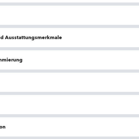
nd Ausstattungsmerkmale
ammierung
ion