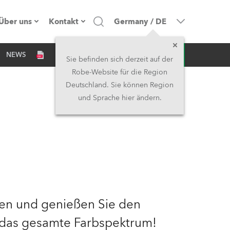
Über uns
Kontakt
Germany
/
DE
Anfrage
NEWS
Firmenprofil
Hauptsitz
Sie befinden sich derzeit auf der
Robe-Website für die Region
Made in the EU
Hauptsitz & Werk
Deutschland. Sie können Region
und Sprache hier ändern.
Eigentümer
Niederlassungen
Geschichte
Nordamerika und Karibik
Jobs
Mittlerer Osten
Kariéra (CZ)
Asien & Pazifikregion
len und genießen Sie den
Rechtliches
Vereinigtes Königreich und
das gesamte Farbspektrum!
Irland