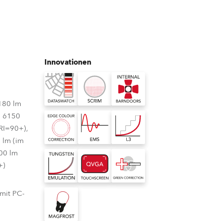
Deutschland
Frankreich
Innovationen
Tschechien und Slowakei
Internationaler Vertrieb
180 lm
, 6150
Global
RI=90+),
 lm (im
Europa
00 lm
+)
Russischsprachige Gebiete
Lateinamerika
 mit PC-
Business Development