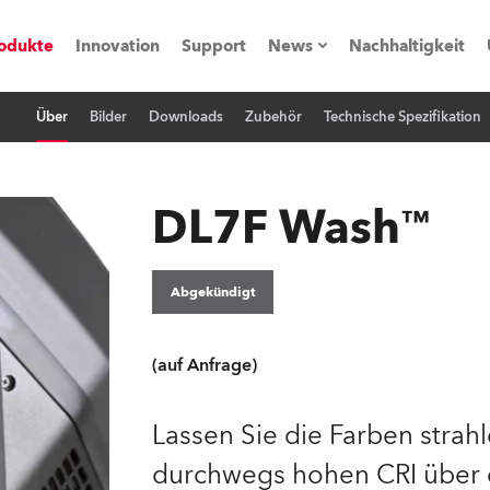
odukte
Innovation
Support
News
Nachhaltigkeit
Über
Bilder
Downloads
Zubehör
Technische Spezifikation
vents
Pressemitteilungen
Trainings & Workshops
Referenz
DL7F Wash™
obe Generation)
Abgekündigt
s und Tutorials
(auf Anfrage)
torials
Lassen Sie die Farben strah
durchwegs hohen CRI über 
ation