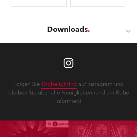
Downloads
Folgen Sie
@robelighting
auf Instagram und
bleiben Sie über alle Neuigkeiten rund um Robe
informiert!