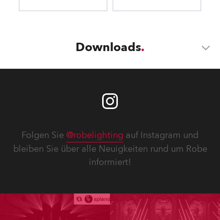
Downloads
Folgen Sie
@robelighting
auf Instagram und
bleiben Sie über alle Neuigkeiten rund um Robe
informiert!