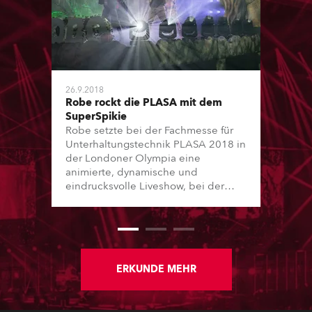
26.9.2018
Robe rockt die PLASA mit dem
SuperSpikie
Robe setzte bei der Fachmesse für
Unterhaltungstechnik PLASA 2018 in
der Londoner Olympia eine
animierte, dynamische und
eindrucksvolle Liveshow, bei der
Theater und Rock‘n‘Roll aufeinander
trafen, in den Mittelpunkt des
Standdesigns. Die „Performance“
wurde somit zum Herzstück der
Präsentation, mit welcher das
brandneue Moving-Light
ERKUNDE MEHR
SuperSpikie auf den Markt gebracht
wurde.