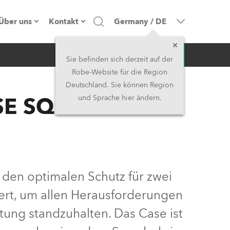
Über uns
Kontakt
Germany
/
DE
Anfrage
Firmenprofil
Hauptsitz
Sie befinden sich derzeit auf der
Robe-Website für die Region
Made in the EU
Hauptsitz & Werk
Deutschland. Sie können Region
SE SQUARE™
und Sprache hier ändern.
Eigentümer
Niederlassungen
Geschichte
Nordamerika und Karibik
Jobs
Mittlerer Osten
 den optimalen Schutz für zwei
Kariéra (CZ)
Asien & Pazifikregion
ert, um allen Herausforderungen
tung standzuhalten. Das Case ist
Rechtliches
Vereinigtes Königreich und
Irland