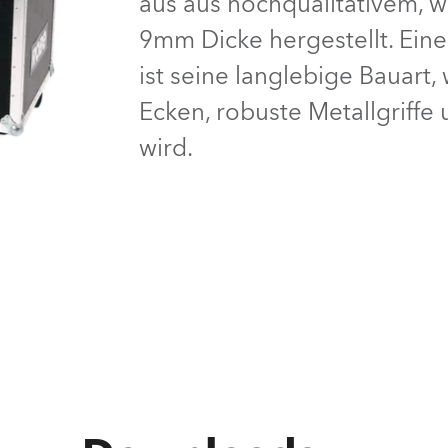
aus aus hochqualitativem, 
9mm Dicke hergestellt. Ein
e Road
ist seine langlebige Bauart,
ng's technology SHED
Ecken, robuste Metallgriffe
ighting
wird.
ime
utschland