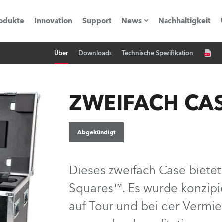
odukte
Innovation
Support
News
Nachhaltigkeit
Über
Downloads
Technische Spezifikation
vents
Pressemitteilungen
Trainings & Workshops
Referenz
ZWEIFACH CA
obe Generation)
Abgekündigt
s und Tutorials
Dieses zweifach Case bietet
Squares™. Es wurde konzipi
torials
auf Tour und bei der Vermie
ation