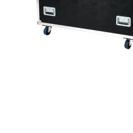
Robe On Th
Robe lighti
ProMotion L
Robe Marit
Avolites De