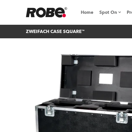
Home
Spot On
Pr
ZWEIFACH CASE SQUARE™
Messen & E
Technische 
NRG (Next R
Germany
iSeries
Tipps, Trick
RoboSpot Tu
Robe On Loc