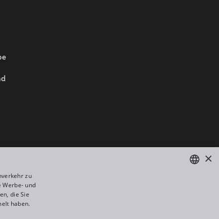
be
nd
Wir sind Mitglied von:
×
nverkehr zu
e Werbe- und
ENGLISH
n, die Sie
DE
melt haben.
FR