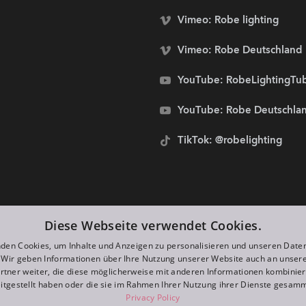
Vimeo: Robe lighting
Vimeo: Robe Deutschland
YouTube: RobeLightingTu
YouTube: Robe Deutschla
TikTok: @robelighting
stolze Sponsoren von:
Diese Webseite verwendet Cookies.
den Cookies, um Inhalte und Anzeigen zu personalisieren und unseren Date
. Wir geben Informationen über Ihre Nutzung unserer Website auch an unser
rtner weiter, die diese möglicherweise mit anderen Informationen kombiniere
itgestellt haben oder die sie im Rahmen Ihrer Nutzung ihrer Dienste gesam
Privacy Policy