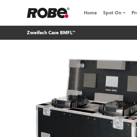
Home
Spot On
Pr
Zweifach Case BMFL™
Messen & E
Technische 
NRG (Next R
Germany
iSeries
Tipps, Trick
RoboSpot Tu
Robe On Loc