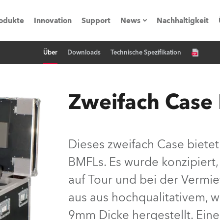
odukte
Innovation
Support
News
Nachhaltigkeit
Über
Downloads
Technische Spezifikation
vents
Pressemitteilungen
Trainings & Workshops
Referenz
Zweifach Case
obe Generation)
Dieses zweifach Case bietet
BMFLs. Es wurde konzipiert
s und Tutorials
auf Tour und bei der Vermie
torials
aus aus hochqualitativem, 
9mm Dicke hergestellt. Ein
ation