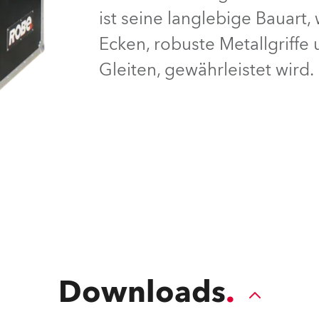
ist seine langlebige Bauart,
e Road
Ecken, robuste Metallgriffe
ng's technology SHED
Gleiten, gewährleistet wird.
ighting
ime
utschland
Downloads