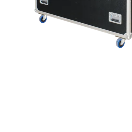
Robe On Th
Robe lighti
ProMotion L
Robe Marit
Avolites De