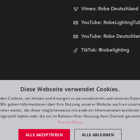
Vimeo: Robe Deutschland
YouTube: RobeLightingTu
YouTube: Robe Deutschla
TikTok: @robelighting
stolze Sponsoren von:
Diese Webseite verwendet Cookies.
den Cookies, um Inhalte und Anzeigen zu personalisieren und unseren Date
. Wir geben Informationen über Ihre Nutzung unserer Website auch an unser
rtner weiter, die diese möglicherweise mit anderen Informationen kombiniere
itgestellt haben oder die sie im Rahmen Ihrer Nutzung ihrer Dienste gesam
Privacy Policy
ALLE AKZEPTIEREN
ALLE ABLEHNEN