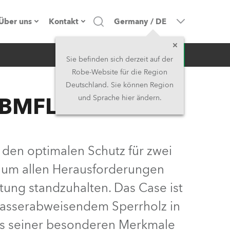
Über uns
Kontakt
Germany
/
DE
Anfrage
Firmenprofil
Hauptsitz
Sie befinden sich derzeit auf der
Robe-Website für die Region
Made in the EU
Hauptsitz & Werk
Deutschland. Sie können Region
 BMFL™
und Sprache hier ändern.
Eigentümer
Niederlassungen
Geschichte
Nordamerika und Karibik
 den optimalen Schutz für zwei
Jobs
Mittlerer Osten
, um allen Herausforderungen
tung standzuhalten. Das Case ist
Kariéra (CZ)
Asien & Pazifikregion
wasserabweisendem Sperrholz in
Rechtliches
Vereinigtes Königreich und
es seiner besonderen Merkmale
Irland