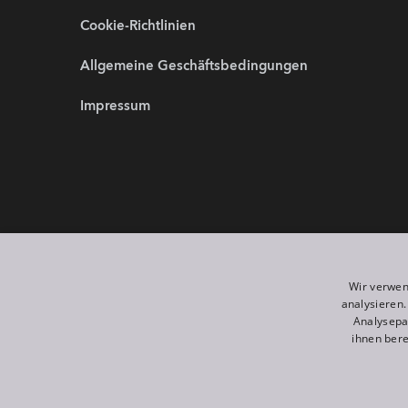
Cookie-Richtlinien
Allgemeine Geschäftsbedingungen
Impressum
Partnerwebsites:
Wir sind 
Wir verwen
analysieren
Analysepa
ihnen bere
©
2026
ROBE lighting s.r.o.