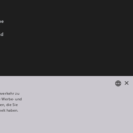
be
nd
Wir sind Mitglied von:
×
nverkehr zu
e Werbe- und
ENGLISH
n, die Sie
DE
melt haben.
FR
All rights reserved. Created by
Appio
RU