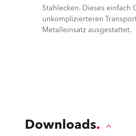
Stahlecken. Dieses einfach C
e Road
unkomplizierteren Transport
ng's technology SHED
Metalleinsatz ausgestattet.
ighting
ime
utschland
Downloads