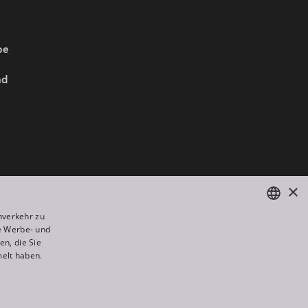
be
nd
Wir sind Mitglied von:
×
nverkehr zu
e Werbe- und
ENGLISH
n, die Sie
DE
melt haben.
FR
All rights reserved. Created by
Appio
RU