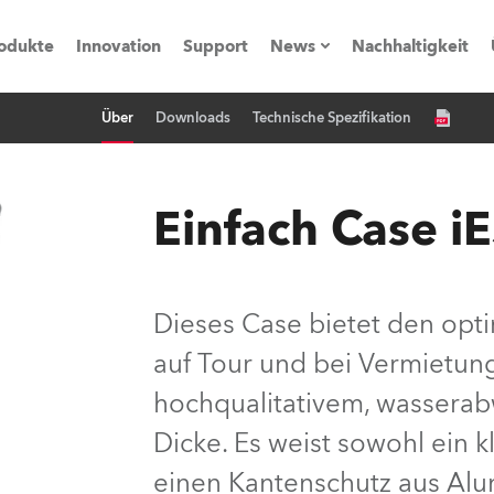
odukte
Innovation
Support
News
Nachhaltigkeit
Über
Downloads
Technische Spezifikation
vents
Pressemitteilungen
Trainings & Workshops
Referenz
Einfach Case i
obe Generation)
Dieses Case bietet den opti
auf Tour und bei Vermietung
s und Tutorials
hochqualitativem, wassera
torials
Dicke. Es weist sowohl ein 
einen Kantenschutz aus Alu
ation