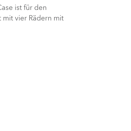
ase ist für den
Deutschland
 mit vier Rädern mit
Frankreich
Tschechien und Slowakei
Internationaler Vertrieb
Global
Europa
Russischsprachige Gebiete
Lateinamerika
Business Development