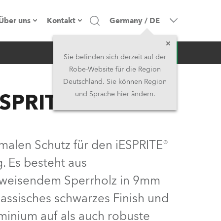
Über uns
Kontakt
Germany
/
DE
Anfrage
Firmenprofil
Hauptsitz
Sie befinden sich derzeit auf der
Robe-Website für die Region
Made in the EU
Hauptsitz & Werk
Deutschland. Sie können Region
ESPRITE®
und Sprache hier ändern.
Eigentümer
Niederlassungen
Geschichte
Nordamerika und Karibik
malen Schutz für den iESPRITE®
Jobs
Mittlerer Osten
. Es besteht aus
bweisendem Sperrholz in 9mm
Kariéra (CZ)
Asien & Pazifikregion
klassisches schwarzes Finish und
Rechtliches
Vereinigtes Königreich und
minium auf als auch robuste
Irland