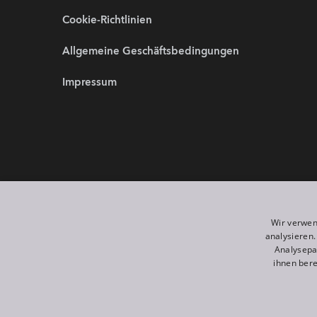
Cookie-Richtlinien
Allgemeine Geschäftsbedingungen
Impressum
Partnerwebsites:
Wir sind 
Wir verwen
analysieren
Analysepa
ihnen bere
©
2026
ROBE lighting s.r.o.