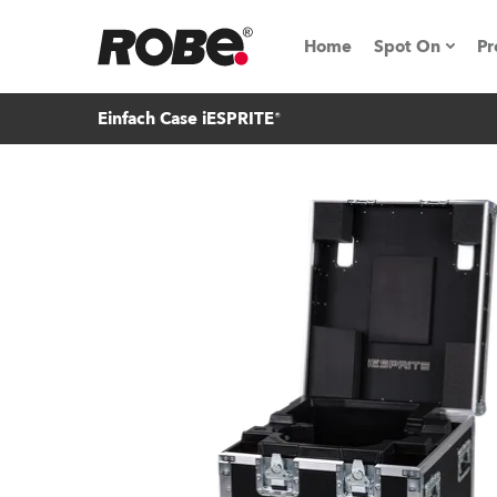
Home
Spot On
Pr
Einfach Case iESPRITE®
Messen & E
Technische 
NRG (Next R
Germany
iSeries
Tipps, Trick
RoboSpot Tu
Robe On Loc