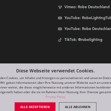
Vimeo: Robe Deutschland
YouTube: RobeLightingTu
YouTube: Robe Deutschla
TikTok: @robelighting
stolze Sponsoren von:
Diese Webseite verwendet Cookies.
den Cookies, um Inhalte und Anzeigen zu personalisieren und unseren Date
. Wir geben Informationen über Ihre Nutzung unserer Website auch an unser
rtner weiter, die diese möglicherweise mit anderen Informationen kombiniere
itgestellt haben oder die sie im Rahmen Ihrer Nutzung ihrer Dienste gesam
Privacy Policy
ALLE AKZEPTIEREN
ALLE ABLEHNEN