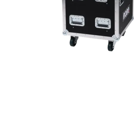
Robe On Th
Robe lighti
ProMotion L
Robe Marit
Avolites De