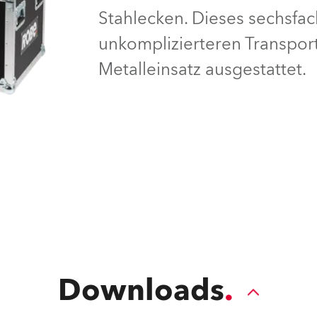
Stahlecken. Dieses sechsfac
e Road
unkomplizierteren Transport
ng's technology SHED
Metalleinsatz ausgestattet.
ighting
ime
utschland
Downloads