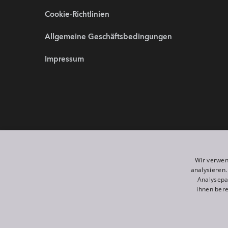
Cookie-Richtlinien
Allgemeine Geschäftsbedingungen
Impressum
Partnerwebsites:
Wir sind 
Wir verwen
analysieren
Analysepa
ihnen bere
©
2026
ROBE lighting s.r.o.