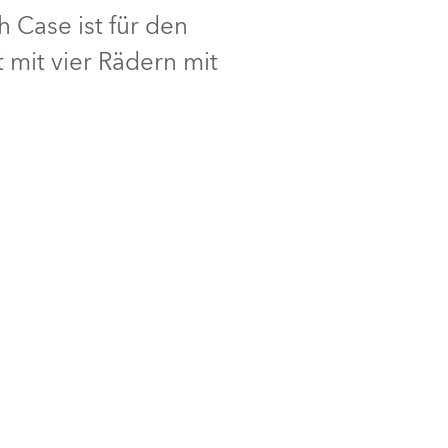
h Case ist für den
Deutschland
 mit vier Rädern mit
Frankreich
Tschechien und Slowakei
Internationaler Vertrieb
Global
Europa
Russischsprachige Gebiete
Lateinamerika
Business Development