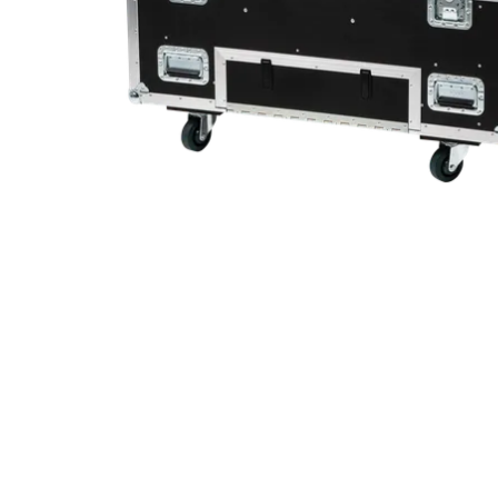
Robe On Th
Robe lighti
ProMotion L
Robe Marit
Avolites De