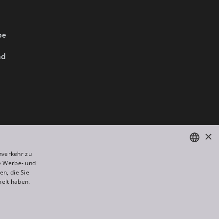
be
nd
Wir sind Mitglied von:
×
nverkehr zu
e Werbe- und
ENGLISH
n, die Sie
DE
melt haben.
FR
All rights reserved. Created by
Appio
RU