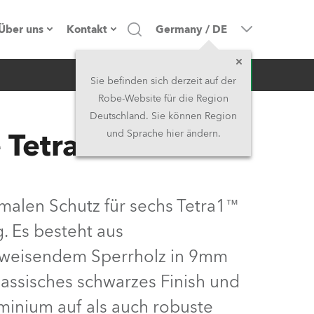
Über uns
Kontakt
Germany
/
DE
Anfrage
Firmenprofil
Hauptsitz
Sie befinden sich derzeit auf der
Robe-Website für die Region
Made in the EU
Hauptsitz & Werk
Deutschland. Sie können Region
 Tetra1™
und Sprache hier ändern.
Eigentümer
Niederlassungen
Geschichte
Nordamerika und Karibik
malen Schutz für sechs Tetra1™
Jobs
Mittlerer Osten
. Es besteht aus
bweisendem Sperrholz in 9mm
Kariéra (CZ)
Asien & Pazifikregion
klassisches schwarzes Finish und
Rechtliches
Vereinigtes Königreich und
minium auf als auch robuste
Irland