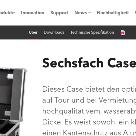
odukte
Innovation
Support
News
Nachhaltigkeit
Über
Downloads
Technische Spezifikation
vents
Pressemitteilungen
Trainings & Workshops
Referenz
Sechsfach Case
obe Generation)
Dieses Case bietet den opti
auf Tour und bei Vermietung
s und Tutorials
hochqualitativem, wassera
torials
Dicke. Es weist sowohl ein 
einen Kantenschutz aus Alu
ation