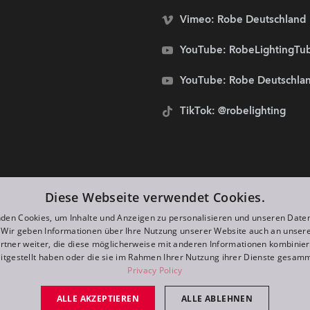
Vimeo: Robe Deutschland
YouTube: RobeLightingTu
YouTube: Robe Deutschla
TikTok: @robelighting
stolze Sponsoren von:
Diese Webseite verwendet Cookies.
den Cookies, um Inhalte und Anzeigen zu personalisieren und unseren Date
. Wir geben Informationen über Ihre Nutzung unserer Website auch an unser
rtner weiter, die diese möglicherweise mit anderen Informationen kombiniere
itgestellt haben oder die sie im Rahmen Ihrer Nutzung ihrer Dienste gesam
Privacy Policy
ALLE AKZEPTIEREN
ALLE ABLEHNEN