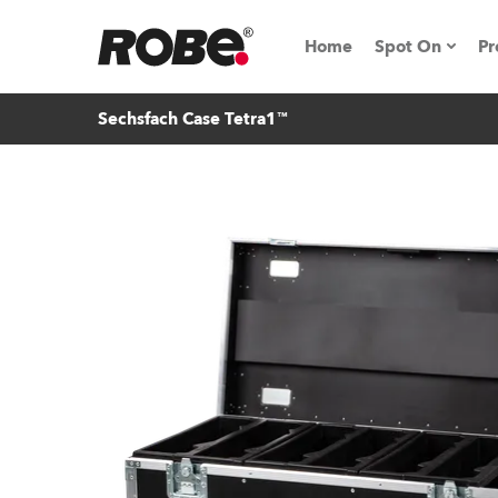
Home
Spot On
Pr
Sechsfach Case Tetra1™
Messen & E
Technische 
NRG (Next R
Germany
iSeries
Tipps, Trick
RoboSpot Tu
Robe On Loc