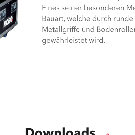
Eines seiner besonderen Me
e Road
Bauart, welche durch runde 
ng's technology SHED
Metallgriffe und Bodenrollen
gewährleistet wird.
ighting
ime
utschland
Downloads