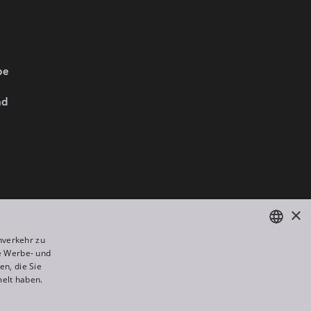
be
nd
Wir sind Mitglied von:
×
nverkehr zu
e Werbe- und
ENGLISH
n, die Sie
DE
melt haben.
FR