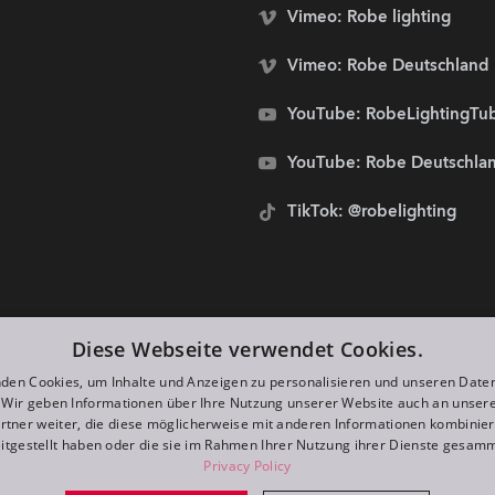
Vimeo: Robe lighting
Vimeo: Robe Deutschland
YouTube: RobeLightingTu
YouTube: Robe Deutschla
TikTok: @robelighting
stolze Sponsoren von:
Diese Webseite verwendet Cookies.
den Cookies, um Inhalte und Anzeigen zu personalisieren und unseren Date
. Wir geben Informationen über Ihre Nutzung unserer Website auch an unser
rtner weiter, die diese möglicherweise mit anderen Informationen kombiniere
itgestellt haben oder die sie im Rahmen Ihrer Nutzung ihrer Dienste gesam
Privacy Policy