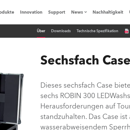
odukte
Innovation
Support
News
Nachhaltigkeit
Über
Downloads
Technische Spezifikation
vents
Pressemitteilungen
Trainings & Workshops
Referenz
Sechsfach Cas
obe Generation)
Dieses sechsfach Case biete
sechs ROBIN 300 LEDWashs. 
s und Tutorials
Herausforderungen auf Tou
torials
standzuhalten. Das Case ist
wasserabweisendem Sperrho
ation