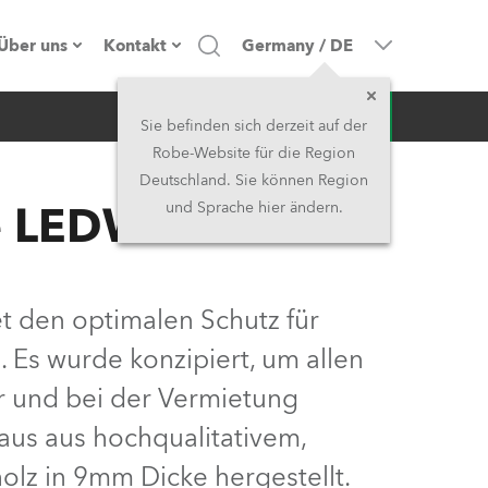
Über uns
Kontakt
Germany
/
DE
Anfrage
Firmenprofil
Hauptsitz
Sie befinden sich derzeit auf der
Robe-Website für die Region
Made in the EU
Hauptsitz & Werk
Deutschland. Sie können Region
e LEDWash 300X™
und Sprache hier ändern.
Eigentümer
Niederlassungen
Geschichte
Nordamerika und Karibik
t den optimalen Schutz für
Jobs
Mittlerer Osten
Es wurde konzipiert, um allen
r und bei der Vermietung
Kariéra (CZ)
Asien & Pazifikregion
 aus aus hochqualitativem,
Rechtliches
Vereinigtes Königreich und
lz in 9mm Dicke hergestellt.
Irland