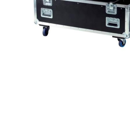
Robe On Th
Robe lighti
ProMotion L
Robe Marit
Avolites De