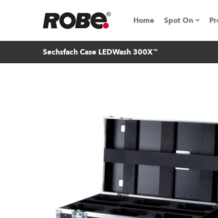
Home
Spot On
Pr
Sechsfach Case LEDWash 300X™
Messen & E
Technische 
NRG (Next R
Germany
iSeries
Tipps, Trick
RoboSpot Tu
Robe On Loc