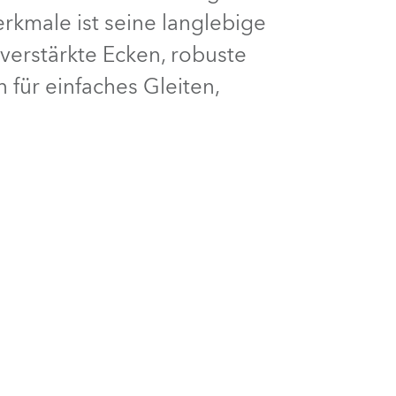
rkmale ist seine langlebige
Deutschland
verstärkte Ecken, robuste
Frankreich
 für einfaches Gleiten,
Tschechien und Slowakei
Internationaler Vertrieb
Global
Europa
Russischsprachige Gebiete
Lateinamerika
Business Development