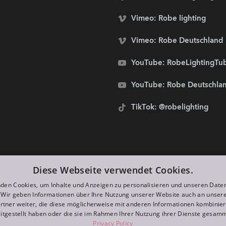
Vimeo: Robe lighting
Vimeo: Robe Deutschland
YouTube: RobeLightingTu
YouTube: Robe Deutschla
TikTok: @robelighting
stolze Sponsoren von:
Diese Webseite verwendet Cookies.
den Cookies, um Inhalte und Anzeigen zu personalisieren und unseren Date
. Wir geben Informationen über Ihre Nutzung unserer Website auch an unser
rtner weiter, die diese möglicherweise mit anderen Informationen kombiniere
itgestellt haben oder die sie im Rahmen Ihrer Nutzung ihrer Dienste gesam
Privacy Policy