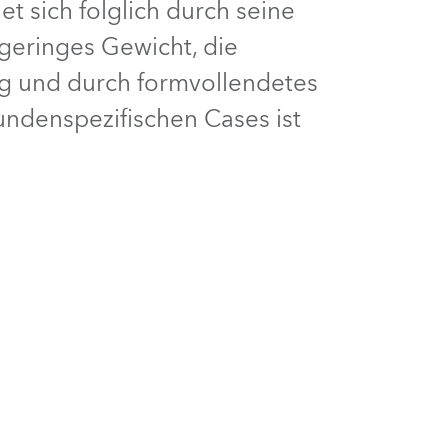
 sich folglich durch seine
Deutschland
 geringes Gewicht, die
ng und durch formvollendetes
Frankreich
kundenspezifischen Cases ist
Tschechien und Slowakei
Internationaler Vertrieb
Global
Europa
Russischsprachige Gebiete
Lateinamerika
Business Development