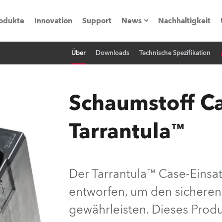
odukte
Innovation
Support
News
Nachhaltigkeit
Über
Downloads
Technische Spezifikation
vents
Pressemitteilungen
Trainings & Workshops
Referenz
Schaumstoff Ca
obe Generation)
Tarrantula™
s und Tutorials
Der Tarrantula™ Case-Einsa
entworfen, um den sicheren 
torials
gewährleisten. Dieses Produ
ation