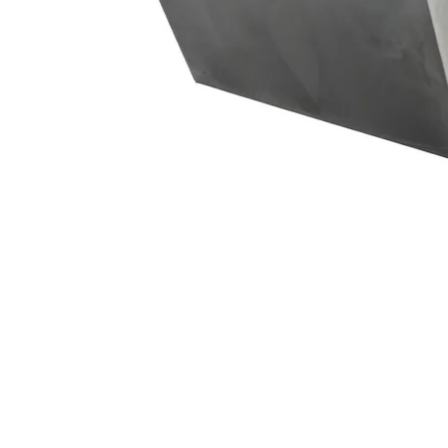
Robe On Th
Robe lighti
ProMotion L
Robe Marit
Avolites De