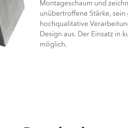
Montageschaum und zeichnet
e Road
unübertroffene Stärke, sein
hochqualitative Verarbeitu
ng's technology SHED
Design aus. Der Einsatz in 
ighting
möglich.
ime
utschland