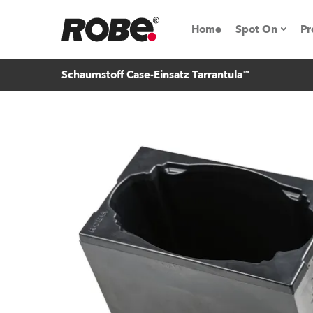
Home
Spot On
Pr
Schaumstoff Case-Einsatz Tarrantula™
Messen & E
Technische 
NRG (Next R
Germany
iSeries
Tipps, Trick
RoboSpot Tu
Robe On Loc