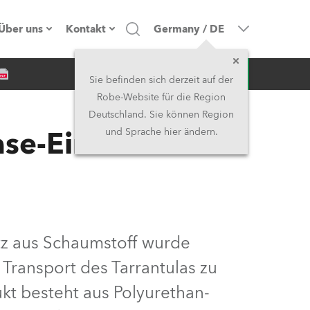
Über uns
Kontakt
Germany
/
DE
Anfrage
Firmenprofil
Hauptsitz
Sie befinden sich derzeit auf der
Robe-Website für die Region
Made in the EU
Hauptsitz & Werk
Deutschland. Sie können Region
se-Einsatz
und Sprache hier ändern.
Eigentümer
Niederlassungen
Geschichte
Nordamerika und Karibik
Jobs
Mittlerer Osten
tz aus Schaumstoff wurde
Kariéra (CZ)
Asien & Pazifikregion
Transport des Tarrantulas zu
Rechtliches
Vereinigtes Königreich und
kt besteht aus Polyurethan-
Irland