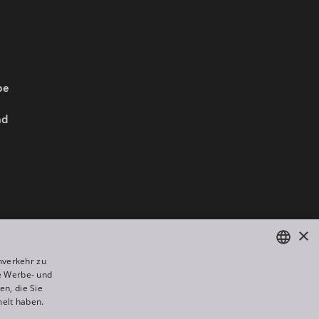
be
nd
Wir sind Mitglied von:
×
nverkehr zu
e Werbe- und
ENGLISH
n, die Sie
DE
melt haben.