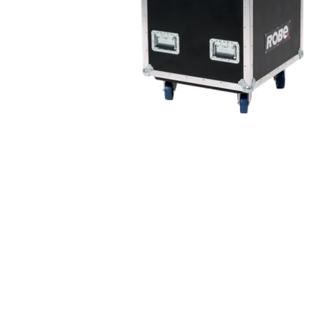
Robe On Th
Robe lighti
ProMotion L
Robe Marit
Avolites De