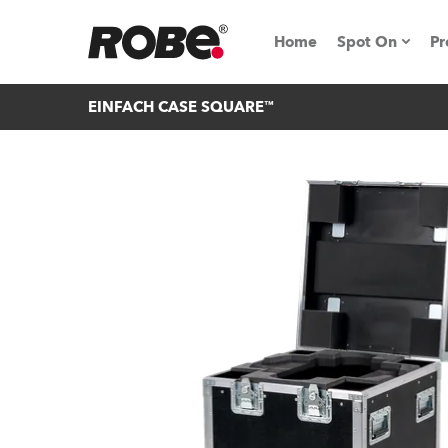
Home
Spot On
Pr
EINFACH CASE SQUARE™
Messen & E
Technische 
NRG (Next R
Germany
iSeries
Tipps, Trick
RoboSpot Tu
Robe On Loc