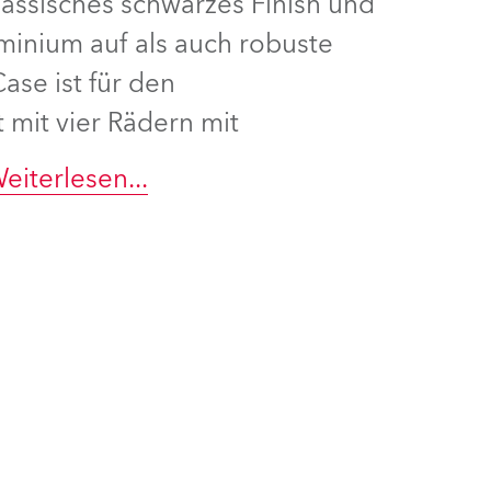
klassisches schwarzes Finish und
minium auf als auch robuste
Deutschland
ase ist für den
Frankreich
 mit vier Rädern mit
Tschechien und Slowakei
eiterlesen
...
Internationaler Vertrieb
Global
Europa
Russischsprachige Gebiete
Lateinamerika
Business Development