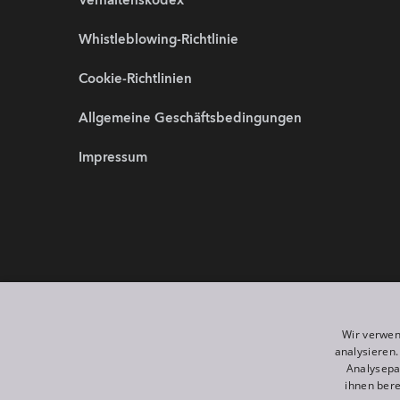
Verhaltenskodex
Whistleblowing-Richtlinie
Cookie-Richtlinien
Allgemeine Geschäftsbedingungen
Impressum
Partnerwebsites:
Wir sind 
Wir verwen
analysieren
Analysepa
ihnen bere