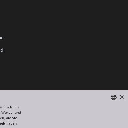
be
nd
Wir sind Mitglied von:
×
nverkehr zu
e Werbe- und
ENGLISH
n, die Sie
DE
melt haben.