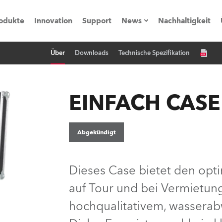
odukte
Innovation
Support
News
Nachhaltigkeit
Über
Downloads
Technische Spezifikation
vents
Pressemitteilungen
Trainings & Workshops
Referenz
EINFACH CAS
obe Generation)
Abgekündigt
s und Tutorials
Dieses Case bietet den opt
auf Tour und bei Vermietung
torials
hochqualitativem, wassera
ation