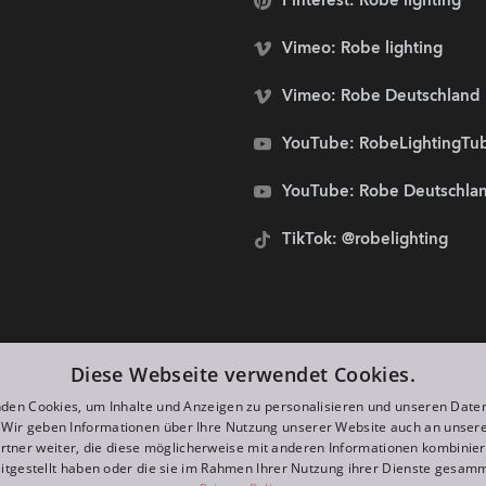
Pinterest: Robe lighting
Vimeo: Robe lighting
Vimeo: Robe Deutschland
YouTube: RobeLightingTu
YouTube: Robe Deutschla
TikTok: @robelighting
stolze Sponsoren von:
Diese Webseite verwendet Cookies.
den Cookies, um Inhalte und Anzeigen zu personalisieren und unseren Date
. Wir geben Informationen über Ihre Nutzung unserer Website auch an unser
rtner weiter, die diese möglicherweise mit anderen Informationen kombiniere
itgestellt haben oder die sie im Rahmen Ihrer Nutzung ihrer Dienste gesam