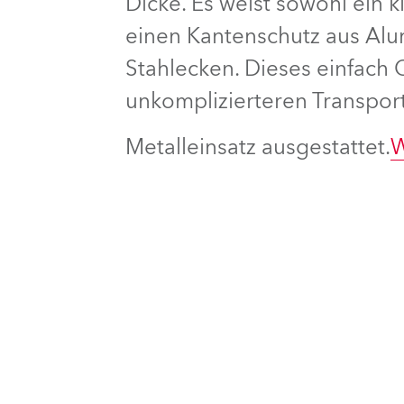
Dicke. Es weist sowohl ein 
einen Kantenschutz aus Alu
e Road
Stahlecken. Dieses einfach C
ng's technology SHED
unkomplizierteren Transport
ighting
Metalleinsatz ausgestattet.
W
ime
utschland