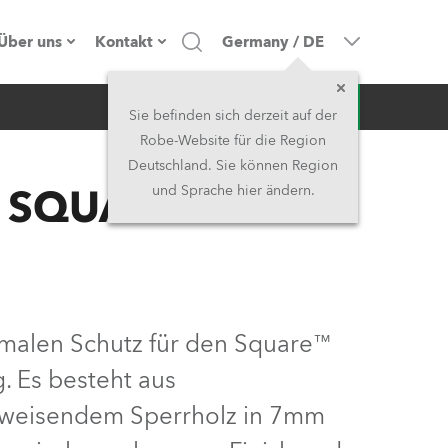
Über uns
Kontakt
Germany
/
DE
Anfrage
Firmenprofil
Hauptsitz
Sie befinden sich derzeit auf der
Robe-Website für die Region
Made in the EU
Hauptsitz & Werk
Deutschland. Sie können Region
E SQUARE™
und Sprache hier ändern.
Eigentümer
Niederlassungen
Geschichte
Nordamerika und Karibik
Jobs
Mittlerer Osten
imalen Schutz für den Square™
Kariéra (CZ)
Asien & Pazifikregion
. Es besteht aus
bweisendem Sperrholz in 7mm
Rechtliches
Vereinigtes Königreich und
Irland