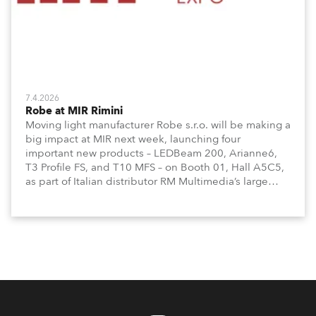
7.4.2026
Robe at MIR Rimini
Moving light manufacturer Robe s.r.o. will be making a
big impact at MIR next week, launching four
important new products – LEDBeam 200, Arianne6,
T3 Profile FS, and T10 MFS – on Booth 01, Hall A5C5,
as part of Italian distributor RM Multimedia’s large
stand at the three-day trade show, staged at the
Rimini Expo Centre, Italy.